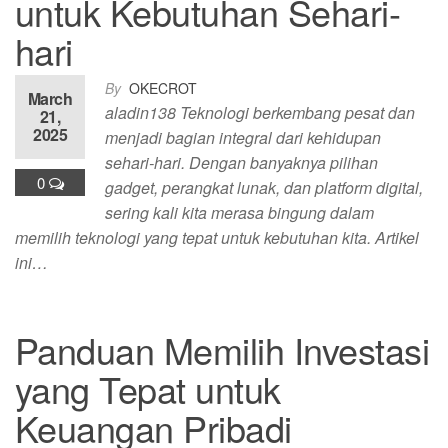
untuk Kebutuhan Sehari-
hari
By
OKECROT
March
aladin138 Teknologi berkembang pesat dan
21,
2025
menjadi bagian integral dari kehidupan
sehari-hari. Dengan banyaknya pilihan
0
gadget, perangkat lunak, dan platform digital,
sering kali kita merasa bingung dalam
memilih teknologi yang tepat untuk kebutuhan kita. Artikel
ini…
Panduan Memilih Investasi
yang Tepat untuk
Keuangan Pribadi