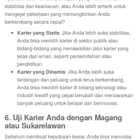
stabilitas dan keamanan, atau Anda lebih tertarik untuk
mengejar pekerjaan yang memungkinkan Anda
berkembang secara cepat?
Karier yang Statis
: Jika Anda lebih suka stabilitas,
Anda bisa memilih karier di sektor publik atau
bidang-bidang yang menawarkan jalur karier yang
jelas dan aman, seperti pemerintahan atau
pendidikan.
Karier yang Dinamis
: Jika Anda lebih suka
tantangan dan peluang untuk terus berkembang,
Anda bisa memilih karier di bidang teknologi atau
industri kreatif yang cepat berubah dan menawarkan
banyak peluang untuk belajar dan berinovasi.
6. Uji Karier Anda dengan Magang
atau Sukarelawan
Sebelum membuat keputusan besar, Anda bisa mencoba