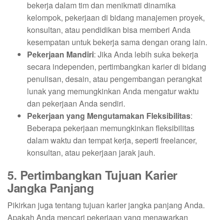
bekerja dalam tim dan menikmati dinamika
kelompok, pekerjaan di bidang manajemen proyek,
konsultan, atau pendidikan bisa memberi Anda
kesempatan untuk bekerja sama dengan orang lain.
Pekerjaan Mandiri
: Jika Anda lebih suka bekerja
secara independen, pertimbangkan karier di bidang
penulisan, desain, atau pengembangan perangkat
lunak yang memungkinkan Anda mengatur waktu
dan pekerjaan Anda sendiri.
Pekerjaan yang Mengutamakan Fleksibilitas
:
Beberapa pekerjaan memungkinkan fleksibilitas
dalam waktu dan tempat kerja, seperti freelancer,
konsultan, atau pekerjaan jarak jauh.
5. Pertimbangkan Tujuan Karier
Jangka Panjang
Pikirkan juga tentang tujuan karier jangka panjang Anda.
Apakah Anda mencari pekerjaan yang menawarkan