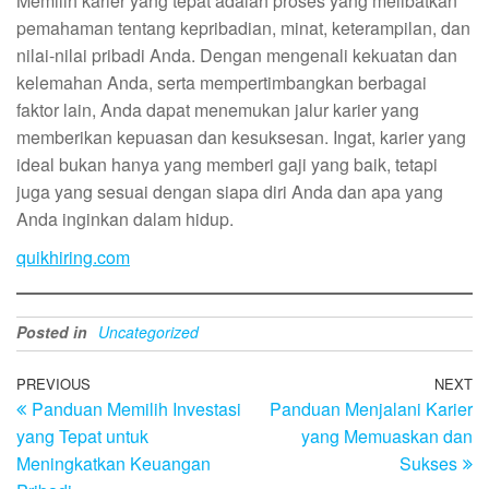
Memilih karier yang tepat adalah proses yang melibatkan
pemahaman tentang kepribadian, minat, keterampilan, dan
nilai-nilai pribadi Anda. Dengan mengenali kekuatan dan
kelemahan Anda, serta mempertimbangkan berbagai
faktor lain, Anda dapat menemukan jalur karier yang
memberikan kepuasan dan kesuksesan. Ingat, karier yang
ideal bukan hanya yang memberi gaji yang baik, tetapi
juga yang sesuai dengan siapa diri Anda dan apa yang
Anda inginkan dalam hidup.
quikhiring.com
Posted in
Uncategorized
Post
Previous
PREVIOUS
NEXT
N
Panduan Memilih Investasi
Panduan Menjalani Karier
Post
Po
navigation
yang Tepat untuk
yang Memuaskan dan
Meningkatkan Keuangan
Sukses