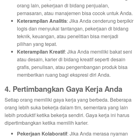
orang lain, pekerjaan di bidang penjualan,
pemasaran, atau manajemen bisa cocok untuk Anda.
Keterampilan Analitis
: Jika Anda cenderung berpikir
logis dan menyukai tantangan, pekerjaan di bidang
teknik, keuangan, atau penelitian bisa menjadi
pilihan yang tepat.
Keterampilan Kreatif
: Jika Anda memiliki bakat seni
atau desain, karier di bidang kreatif seperti desain
grafis, penulisan, atau pengembangan produk bisa
memberikan ruang bagi ekspresi diri Anda.
4. Pertimbangkan Gaya Kerja Anda
Setiap orang memiliki gaya kerja yang berbeda. Beberapa
orang lebih suka bekerja dalam tim, sementara yang lain
lebih produktif ketika bekerja sendiri. Gaya kerja ini harus
dipertimbangkan ketika memilih karier.
Pekerjaan Kolaboratif
: Jika Anda merasa nyaman