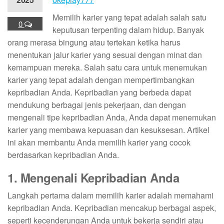
Memilih karier yang tepat adalah salah satu
0
keputusan terpenting dalam hidup. Banyak
orang merasa bingung atau tertekan ketika harus
menentukan jalur karier yang sesuai dengan minat dan
kemampuan mereka. Salah satu cara untuk menemukan
karier yang tepat adalah dengan mempertimbangkan
kepribadian Anda. Kepribadian yang berbeda dapat
mendukung berbagai jenis pekerjaan, dan dengan
mengenali tipe kepribadian Anda, Anda dapat menemukan
karier yang membawa kepuasan dan kesuksesan. Artikel
ini akan membantu Anda memilih karier yang cocok
berdasarkan kepribadian Anda.
1. Mengenali Kepribadian Anda
Langkah pertama dalam memilih karier adalah memahami
kepribadian Anda. Kepribadian mencakup berbagai aspek,
seperti kecenderungan Anda untuk bekerja sendiri atau