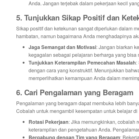
Anda. Jangan terjebak dalam pekerjaan kecil yang
5. Tunjukkan Sikap Positif dan Ket
Sikap positif dan ketekunan sangat diperlukan dalam m
hambatan, namun bagaimana Anda menghadapinya ak
Jaga Semangat dan Motivasi
: Jangan biarkan k
kegagalan sebagai pelajaran berharga yang bisa
Tunjukkan Keterampilan Pemecahan Masalah
:
dengan cara yang konstruktif. Menunjukkan bahw
memperlihatkan kemampuan Anda dalam memimpi
6. Cari Pengalaman yang Beragam
Pengalaman yang beragam dapat membuka lebih banyak 
Cobalah untuk mengambil kesempatan untuk belajar di 
Rotasi Pekerjaan
: Jika memungkinkan, cobalah ro
keterampilan dan pengetahuan Anda. Pengalaman y
Bergabung dengan Tim yang Beragam
: Beker