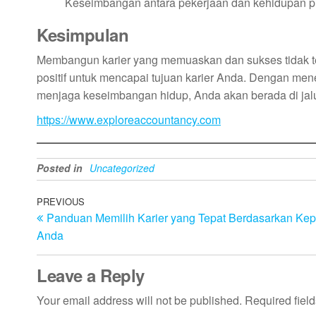
Keseimbangan antara pekerjaan dan kehidupan pri
Kesimpulan
Membangun karier yang memuaskan dan sukses tidak ter
positif untuk mencapai tujuan karier Anda. Dengan mene
menjaga keseimbangan hidup, Anda akan berada di jalu
https://www.exploreaccountancy.com
Posted in
Uncategorized
Post
Previous
PREVIOUS
Panduan Memilih Karier yang Tepat Berdasarkan Kep
Post
navigation
Anda
Leave a Reply
Your email address will not be published.
Required fiel