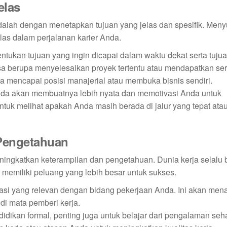
elas
dalah dengan menetapkan tujuan yang jelas dan spesifik. Men
las dalam perjalanan karier Anda.
entukan tujuan yang ingin dicapai dalam waktu dekat serta tuju
a berupa menyelesaikan proyek tertentu atau mendapatkan sert
a mencapai posisi manajerial atau membuka bisnis sendiri.
Anda akan membuatnya lebih nyata dan memotivasi Anda untuk
untuk melihat apakah Anda masih berada di jalur yang tepat atau
 Pengetahuan
ningkatkan keterampilan dan pengetahuan. Dunia kerja selalu 
n memiliki peluang yang lebih besar untuk sukses.
fikasi yang relevan dengan bidang pekerjaan Anda. Ini akan me
i mata pemberi kerja.
ndidikan formal, penting juga untuk belajar dari pengalaman seha