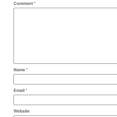
Comment
*
Name
*
Email
*
Website