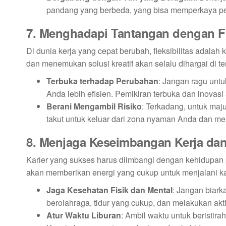
pandang yang berbeda, yang bisa memperkaya p
7. Menghadapi Tantangan dengan Fle
Di dunia kerja yang cepat berubah, fleksibilitas adal
dan menemukan solusi kreatif akan selalu dihargai di te
Terbuka terhadap Perubahan
: Jangan ragu unt
Anda lebih efisien. Pemikiran terbuka dan inovas
Berani Mengambil Risiko
: Terkadang, untuk maj
takut untuk keluar dari zona nyaman Anda dan me
8. Menjaga Keseimbangan Kerja dan
Karier yang sukses harus diimbangi dengan kehidupan pr
akan memberikan energi yang cukup untuk menjalani kar
Jaga Kesehatan Fisik dan Mental
: Jangan biar
berolahraga, tidur yang cukup, dan melakukan ak
Atur Waktu Liburan
: Ambil waktu untuk beristir