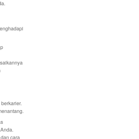
da.
 menghadapi
ap
esaikannya
n
berkarier.
 menantang.
as
 Anda.
 dan cara