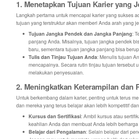
1. Menetapkan Tujuan Karier yang J
Langkah pertama untuk mencapai karier yang sukses a
tujuan yang terstruktur akan memberi Anda arah yang je
Tujuan Jangka Pendek dan Jangka Panjang
: T
panjang Anda. Misalnya, tujuan jangka pendek bis
baru, sementara tujuan jangka panjang bisa berup
Tulis dan Tinjau Tujuan Anda
: Menulis tujuan 
mencapainya. Secara rutin tinjau tujuan tersebut 
melakukan penyesuaian.
2. Meningkatkan Keterampilan dan
Untuk berkembang dalam karier, penting untuk terus me
dan mereka yang terus belajar akan lebih kompetitif da
Kursus dan Sertifikasi
: Ambil kursus atau serti
keahlian Anda dan membuat Anda lebih berharga d
Belajar dari Pengalaman
: Selain belajar dari pe