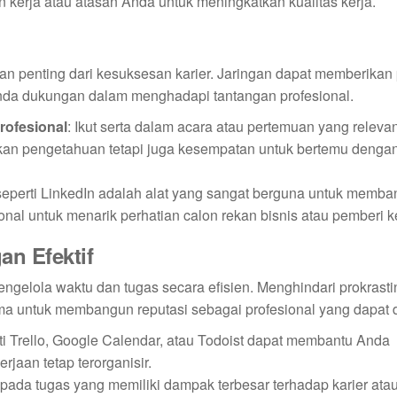
 kerja atau atasan Anda untuk meningkatkan kualitas kerja.
an penting dari kesuksesan karier. Jaringan dapat memberikan
Anda dukungan dalam menghadapi tantangan profesional.
rofesional
: Ikut serta dalam acara atau pertemuan yang relev
ikan pengetahuan tetapi juga kesempatan untuk bertemu denga
 seperti LinkedIn adalah alat yang sangat berguna untuk memb
onal untuk menarik perhatian calon rekan bisnis atau pemberi ke
an Efektif
elola waktu dan tugas secara efisien. Menghindari prokrasti
ma untuk membangun reputasi sebagai profesional yang dapat 
rti Trello, Google Calendar, atau Todoist dapat membantu Anda
jaan tetap terorganisir.
 pada tugas yang memiliki dampak terbesar terhadap karier atau