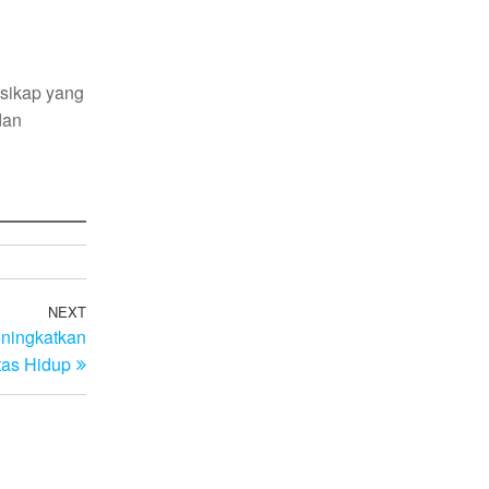
 sikap yang
dan
NEXT
Next
ningkatkan
Post
tas Hidup