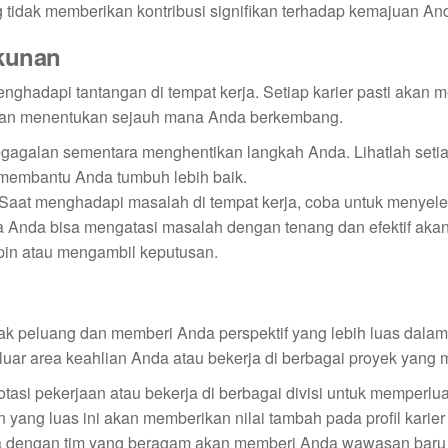
 tidak memberikan kontribusi signifikan terhadap kemajuan An
ekunan
enghadapi tantangan di tempat kerja. Setiap karier pasti akan
an menentukan sejauh mana Anda berkembang.
egagalan sementara menghentikan langkah Anda. Lihatlah seti
 membantu Anda tumbuh lebih baik.
 Saat menghadapi masalah di tempat kerja, coba untuk menyel
a Anda bisa mengatasi masalah dengan tenang dan efektif aka
n atau mengambil keputusan.
peluang dan memberi Anda perspektif yang lebih luas dalam 
luar area keahlian Anda atau bekerja di berbagai proyek yang
tasi pekerjaan atau bekerja di berbagai divisi untuk memperlu
ang luas ini akan memberikan nilai tambah pada profil karier
ja dengan tim yang beragam akan memberi Anda wawasan baru