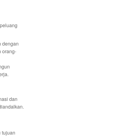
 peluang
an dengan
n orang-
angun
rja.
nasi dan
diandalkan.
 tujuan