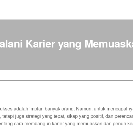
alani Karier yang Memuask
kses adalah impian banyak orang. Namun, untuk mencapainya
tetapi juga strategi yang tepat, sikap yang positif, dan perenc
 tentang cara membangun karier yang memuaskan dan penuh k