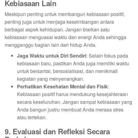
Kebiasaan Lain
Meskipun penting untuk membangun kebiasaan positif,
penting juga untuk menjaga keseimbangan antara
berbagai aspek kehidupan. Jangan biarkan satu
kebiasaan menguasai waktu dan energi Anda sehingga
mengganggu bagian lain dari hidup Anda.
Jaga Waktu untuk Diri Sendiri
: Selain fokus pada
kebiasaan baru, pastikan Anda juga memiliki waktu
untuk bersantai, bersosialisasi, dan menikmati
kegiatan yang menyenangkan.
Perhatikan Kesehatan Mental dan Fisik
:
Kebiasaan positif harus mendukung kesejahteraan
secara keseluruhan. Jangan sampai kebiasaan yang
Anda bangun justru membuat Anda merasa stres
atau tertekan.
9. Evaluasi dan Refleksi Secara