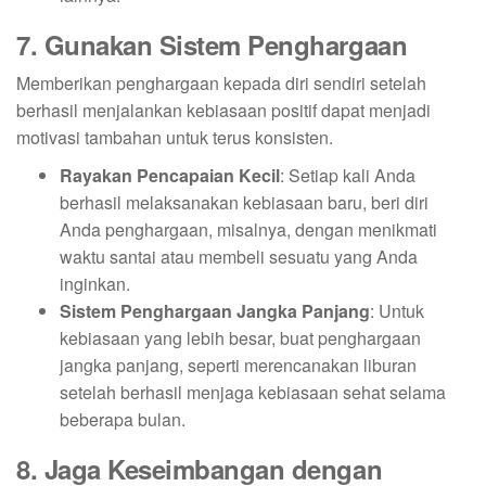
7. Gunakan Sistem Penghargaan
Memberikan penghargaan kepada diri sendiri setelah
berhasil menjalankan kebiasaan positif dapat menjadi
motivasi tambahan untuk terus konsisten.
Rayakan Pencapaian Kecil
: Setiap kali Anda
berhasil melaksanakan kebiasaan baru, beri diri
Anda penghargaan, misalnya, dengan menikmati
waktu santai atau membeli sesuatu yang Anda
inginkan.
Sistem Penghargaan Jangka Panjang
: Untuk
kebiasaan yang lebih besar, buat penghargaan
jangka panjang, seperti merencanakan liburan
setelah berhasil menjaga kebiasaan sehat selama
beberapa bulan.
8. Jaga Keseimbangan dengan