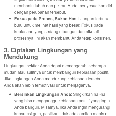
membantu tubuh dan pikiran Anda menyesuaikan diri
dengan perubahan tersebut.
Fokus pada Proses, Bukan Hasil
: Jangan terburu-
buru untuk melihat hasil yang besar. Fokus pada
kebiasaan yang sedang dibangun dan nikmati
prosesnya. Ini akan membantu Anda tetap konsisten.
3. Ciptakan Lingkungan yang
Mendukung
Lingkungan sekitar Anda dapat memengaruhi seberapa
mudah atau sulitnya untuk membangun kebiasaan positif.
Jika lingkungan Anda mendukung kebiasaan tersebut,
Anda akan lebih termotivasi untuk menjaganya.
Bersihkan Lingkungan Anda
: Singkirkan hal-hal
yang bisa mengganggu kebiasaan positif yang ingin
Anda bangun. Misalnya, jika Anda ingin mengurangi
konsumsi gula, pastikan tidak ada camilan manis di