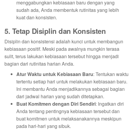
menggabungkan kebiasaan baru dengan yang
sudah ada, Anda membentuk rutinitas yang lebih
kuat dan konsisten.
5. Tetap Disiplin dan Konsisten
Disiplin dan konsistensi adalah kunci untuk membangun
kebiasaan positif. Meski pada awalnya mungkin terasa
sulit, terus lakukan kebiasaan tersebut hingga menjadi
bagian dari rutinitas harian Anda.
Atur Waktu untuk Kebiasaan Baru
: Tentukan waktu
tertentu setiap hari untuk melakukan kebiasaan baru.
Ini membantu Anda menjadikannya sebagai bagian
dari jadwal harian yang sudah ditetapkan.
Buat Komitmen dengan Diri Sendiri
: Ingatkan diri
Anda tentang pentingnya kebiasaan tersebut dan
buat komitmen untuk melaksanakannya meskipun
pada hari-hari yang sibuk.