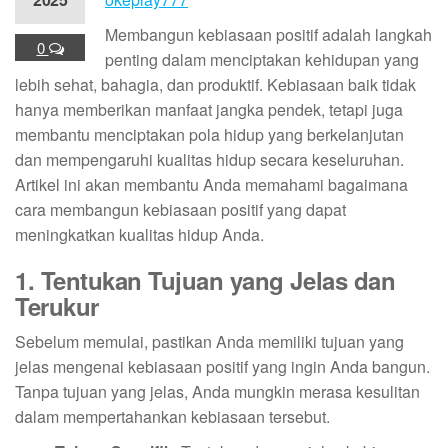
Membangun kebiasaan positif adalah langkah
0
penting dalam menciptakan kehidupan yang
lebih sehat, bahagia, dan produktif. Kebiasaan baik tidak
hanya memberikan manfaat jangka pendek, tetapi juga
membantu menciptakan pola hidup yang berkelanjutan
dan mempengaruhi kualitas hidup secara keseluruhan.
Artikel ini akan membantu Anda memahami bagaimana
cara membangun kebiasaan positif yang dapat
meningkatkan kualitas hidup Anda.
1. Tentukan Tujuan yang Jelas dan
Terukur
Sebelum memulai, pastikan Anda memiliki tujuan yang
jelas mengenai kebiasaan positif yang ingin Anda bangun.
Tanpa tujuan yang jelas, Anda mungkin merasa kesulitan
dalam mempertahankan kebiasaan tersebut.