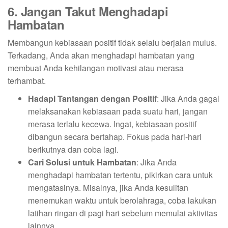
6. Jangan Takut Menghadapi
Hambatan
Membangun kebiasaan positif tidak selalu berjalan mulus.
Terkadang, Anda akan menghadapi hambatan yang
membuat Anda kehilangan motivasi atau merasa
terhambat.
Hadapi Tantangan dengan Positif
: Jika Anda gagal
melaksanakan kebiasaan pada suatu hari, jangan
merasa terlalu kecewa. Ingat, kebiasaan positif
dibangun secara bertahap. Fokus pada hari-hari
berikutnya dan coba lagi.
Cari Solusi untuk Hambatan
: Jika Anda
menghadapi hambatan tertentu, pikirkan cara untuk
mengatasinya. Misalnya, jika Anda kesulitan
menemukan waktu untuk berolahraga, coba lakukan
latihan ringan di pagi hari sebelum memulai aktivitas
lainnya.