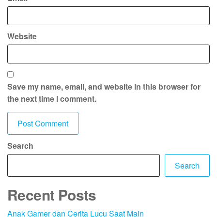
Website
Save my name, email, and website in this browser for
the next time I comment.
Search
Search
Recent Posts
Anak Gamer dan Cerita Lucu Saat Main