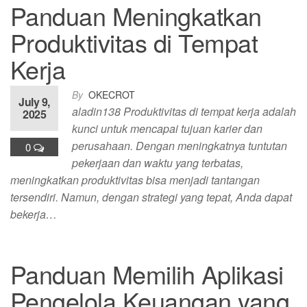
Panduan Meningkatkan
Produktivitas di Tempat
Kerja
By
OKECROT
July 9,
aladin138 Produktivitas di tempat kerja adalah
2025
kunci untuk mencapai tujuan karier dan
perusahaan. Dengan meningkatnya tuntutan
0
pekerjaan dan waktu yang terbatas,
meningkatkan produktivitas bisa menjadi tantangan
tersendiri. Namun, dengan strategi yang tepat, Anda dapat
bekerja…
Panduan Memilih Aplikasi
Pengelola Keuangan yang