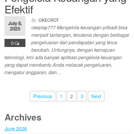
Efektif
By
OKECROT
July 8,
okeplay777 Mengelola keuangan pribadi bisa
2025
menjadi tantangan, terutama dengan berbagai
pengeluaran dan pendapatan yang terus
0
berubah. Untungnya, dengan kemajuan
teknologi, kini ada banyak aplikasi pengelola keuangan
yang dapat membantu Anda melacak pengeluaran,
mengatur anggaran, dan…
Posts
Previous
1
2
3
Next
pagination
Archives
June 2026