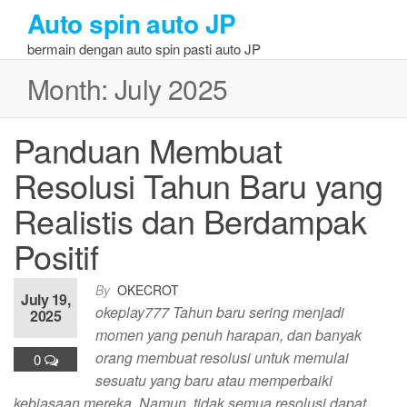
Skip
Auto spin auto JP
to
bermain dengan auto spin pasti auto JP
the
content
Month:
July 2025
Panduan Membuat
Resolusi Tahun Baru yang
Realistis dan Berdampak
Positif
By
OKECROT
July 19,
okeplay777 Tahun baru sering menjadi
2025
momen yang penuh harapan, dan banyak
orang membuat resolusi untuk memulai
0
sesuatu yang baru atau memperbaiki
kebiasaan mereka. Namun, tidak semua resolusi dapat