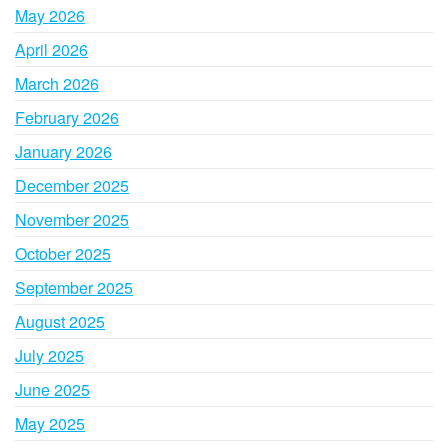
May 2026
April 2026
March 2026
February 2026
January 2026
December 2025
November 2025
October 2025
September 2025
August 2025
July 2025
June 2025
May 2025