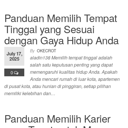
Panduan Memilih Tempat
Tinggal yang Sesuai
dengan Gaya Hidup Anda
By
OKECROT
July 17,
aladin138 Memilih tempat tinggal adalah
2025
salah satu keputusan penting yang dapat
memengaruhi kualitas hidup Anda. Apakah
0
Anda mencari rumah di luar kota, apartemen
di pusat kota, atau hunian di pinggiran, setiap pilihan
memiliki kelebihan dan…
Panduan Memilih Karier