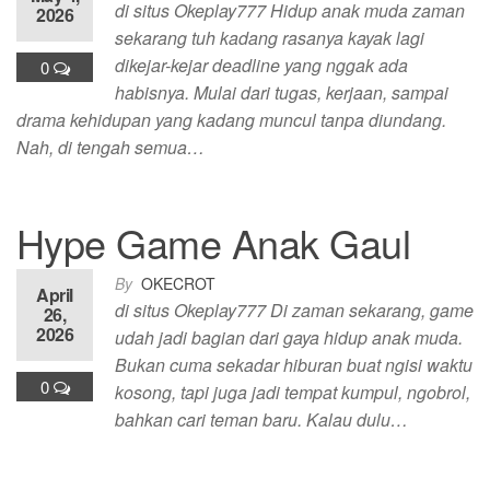
di situs Okeplay777 Hidup anak muda zaman
2026
sekarang tuh kadang rasanya kayak lagi
dikejar-kejar deadline yang nggak ada
0
habisnya. Mulai dari tugas, kerjaan, sampai
drama kehidupan yang kadang muncul tanpa diundang.
Nah, di tengah semua…
Hype Game Anak Gaul
By
OKECROT
April
di situs Okeplay777 Di zaman sekarang, game
26,
2026
udah jadi bagian dari gaya hidup anak muda.
Bukan cuma sekadar hiburan buat ngisi waktu
0
kosong, tapi juga jadi tempat kumpul, ngobrol,
bahkan cari teman baru. Kalau dulu…