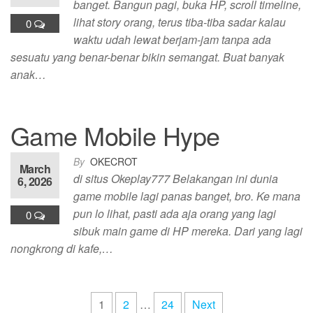
banget. Bangun pagi, buka HP, scroll timeline,
lihat story orang, terus tiba-tiba sadar kalau
0
waktu udah lewat berjam-jam tanpa ada
sesuatu yang benar-benar bikin semangat. Buat banyak
anak…
Game Mobile Hype
By
OKECROT
March
di situs Okeplay777 Belakangan ini dunia
6, 2026
game mobile lagi panas banget, bro. Ke mana
pun lo lihat, pasti ada aja orang yang lagi
0
sibuk main game di HP mereka. Dari yang lagi
nongkrong di kafe,…
Posts
1
2
…
24
Next