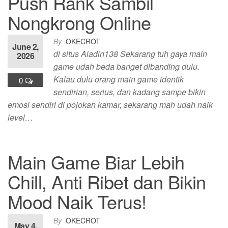
Push Rank Sambil
Nongkrong Online
By
OKECROT
June 2,
di situs Aladin138 Sekarang tuh gaya main
2026
game udah beda banget dibanding dulu.
Kalau dulu orang main game identik
0
sendirian, serius, dan kadang sampe bikin
emosi sendiri di pojokan kamar, sekarang mah udah naik
level…
Main Game Biar Lebih
Chill, Anti Ribet dan Bikin
Mood Naik Terus!
By
OKECROT
May 4,