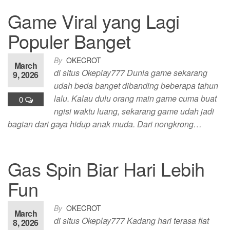
Game Viral yang Lagi
Populer Banget
By
OKECROT
March
di situs Okeplay777 Dunia game sekarang
9, 2026
udah beda banget dibanding beberapa tahun
lalu. Kalau dulu orang main game cuma buat
0
ngisi waktu luang, sekarang game udah jadi
bagian dari gaya hidup anak muda. Dari nongkrong…
Gas Spin Biar Hari Lebih
Fun
By
OKECROT
March
di situs Okeplay777 Kadang hari terasa flat
8, 2026