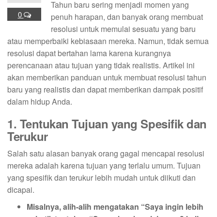
Tahun baru sering menjadi momen yang
0
penuh harapan, dan banyak orang membuat
resolusi untuk memulai sesuatu yang baru
atau memperbaiki kebiasaan mereka. Namun, tidak semua
resolusi dapat bertahan lama karena kurangnya
perencanaan atau tujuan yang tidak realistis. Artikel ini
akan memberikan panduan untuk membuat resolusi tahun
baru yang realistis dan dapat memberikan dampak positif
dalam hidup Anda.
1. Tentukan Tujuan yang Spesifik dan
Terukur
Salah satu alasan banyak orang gagal mencapai resolusi
mereka adalah karena tujuan yang terlalu umum. Tujuan
yang spesifik dan terukur lebih mudah untuk diikuti dan
dicapai.
Misalnya, alih-alih mengatakan “Saya ingin lebih