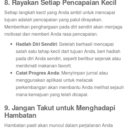
8. Rayakan Setiap Pencapaian Kecil
Setiap langkah kecil yang Anda ambil untuk mencapai
tujuan adalah pencapaian yang patut dirayakan.
Memberikan penghargaan pada diri sendiri akan menjaga
motivasi dan memberi Anda rasa pencapaian.
Hadiah Diri Sendiri
: Setelah berhasil mencapai
salah satu tahap kecil dari tujuan Anda, beri hadiah
pada diri Anda sendiri, seperti berlibur sejenak atau
menikmati makanan favorit.
Catat Progres Anda
: Menyimpan jurnal atau
menggunakan aplikasi untuk melacak
perkembangan akan membantu Anda melihat sejauh
mana kemajuan yang telah dicapai.
9. Jangan Takut untuk Menghadapi
Hambatan
Hambatan pasti akan muncul dalam perjalanan Anda