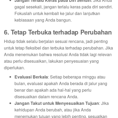
Jangan Terlalu Keras pada Diri Sendiri
: Jika Anda
gagal sesekali, jangan terlalu keras pada diri sendiri.
Fokuslah untuk kembali ke jalur dan lanjutkan
kebiasaan yang Anda bangun.
6. Tetap Terbuka terhadap Perubahan
Hidup tidak selalu berjalan sesuai rencana, jadi penting
untuk tetap fleksibel dan terbuka terhadap perubahan. Jika
Anda menemukan bahwa resolusi Anda tidak lagi relevan
atau perlu disesuaikan, lakukan penyesuaian yang
diperlukan.
Evaluasi Berkala
: Setiap beberapa minggu atau
bulan, evaluasi apakah Anda berada di jalur yang
benar dan apakah ada hal-hal yang perlu
disesuaikan dalam rencana Anda.
Jangan Takut untuk Menyesuaikan Tujuan
: Jika
kehidupan Anda berubah, atau jika Anda
menemukan tujuan yang lebih penting, sesuaikan