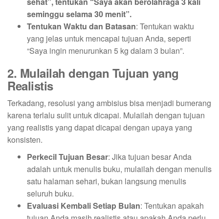
sehat”, tentukan “Saya akan berolahraga 3 kali
seminggu selama 30 menit”.
Tentukan Waktu dan Batasan
: Tentukan waktu
yang jelas untuk mencapai tujuan Anda, seperti
“Saya ingin menurunkan 5 kg dalam 3 bulan”.
2. Mulailah dengan Tujuan yang
Realistis
Terkadang, resolusi yang ambisius bisa menjadi bumerang
karena terlalu sulit untuk dicapai. Mulailah dengan tujuan
yang realistis yang dapat dicapai dengan upaya yang
konsisten.
Perkecil Tujuan Besar
: Jika tujuan besar Anda
adalah untuk menulis buku, mulailah dengan menulis
satu halaman sehari, bukan langsung menulis
seluruh buku.
Evaluasi Kembali Setiap Bulan
: Tentukan apakah
tujuan Anda masih realistis atau apakah Anda perlu