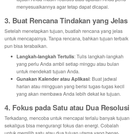
menyesuaikannya agar tetap dapat dicapai.
3. Buat Rencana Tindakan yang Jelas
Setelah menetapkan tujuan, buatlah rencana yang jelas
untuk mencapainya. Tanpa rencana, bahkan tujuan terbaik
pun bisa terabaikan.
Langkah-langkah Tertulis
: Tulis langkah-langkah
yang perlu Anda ambil setiap minggu atau bulan
untuk mendekati tujuan Anda.
Gunakan Kalender atau Aplikasi
: Buat jadwal
harian atau mingguan yang berisi tugas-tugas kecil
yang akan membawa Anda lebih dekat ke tujuan.
4. Fokus pada Satu atau Dua Resolusi
Terkadang, mencoba untuk mencapai terlalu banyak tujuan
sekaligus bisa mengurangi fokus dan energi. Cobalah
untuk memilih satu atau dua tujuan utama yang benar-