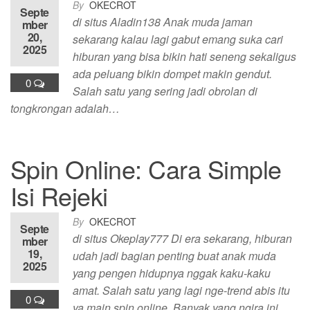
By
OKECROT
Septe
di situs Aladin138 Anak muda jaman
mber
20,
sekarang kalau lagi gabut emang suka cari
2025
hiburan yang bisa bikin hati seneng sekaligus
ada peluang bikin dompet makin gendut.
0
Salah satu yang sering jadi obrolan di
tongkrongan adalah…
Spin Online: Cara Simple
Isi Rejeki
By
OKECROT
Septe
di situs Okeplay777 Di era sekarang, hiburan
mber
19,
udah jadi bagian penting buat anak muda
2025
yang pengen hidupnya nggak kaku-kaku
amat. Salah satu yang lagi nge-trend abis itu
0
ya main spin online. Banyak yang ngira ini…