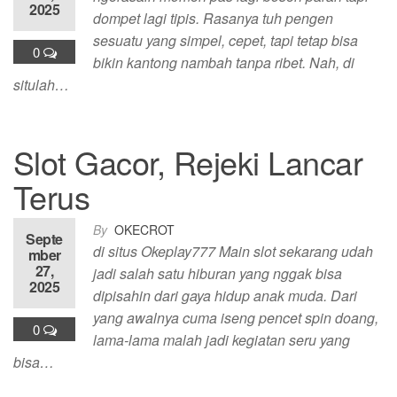
2025
dompet lagi tipis. Rasanya tuh pengen
sesuatu yang simpel, cepet, tapi tetap bisa
0
bikin kantong nambah tanpa ribet. Nah, di
situlah…
Slot Gacor, Rejeki Lancar
Terus
By
OKECROT
Septe
di situs Okeplay777 Main slot sekarang udah
mber
27,
jadi salah satu hiburan yang nggak bisa
2025
dipisahin dari gaya hidup anak muda. Dari
yang awalnya cuma iseng pencet spin doang,
0
lama-lama malah jadi kegiatan seru yang
bisa…