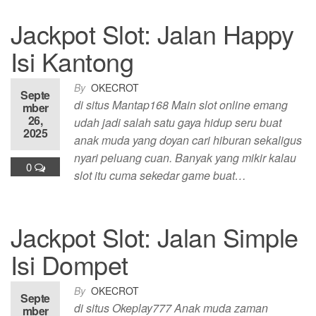
Jackpot Slot: Jalan Happy
Isi Kantong
By
OKECROT
Septe
di situs Mantap168 Main slot online emang
mber
26,
udah jadi salah satu gaya hidup seru buat
2025
anak muda yang doyan cari hiburan sekaligus
nyari peluang cuan. Banyak yang mikir kalau
0
slot itu cuma sekedar game buat…
Jackpot Slot: Jalan Simple
Isi Dompet
By
OKECROT
Septe
di situs Okeplay777 Anak muda zaman
mber