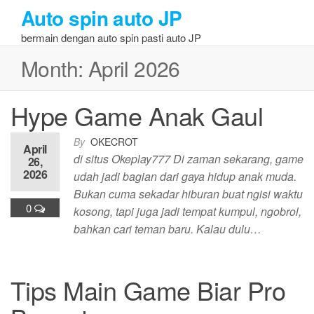
Skip
Auto spin auto JP
to
bermain dengan auto spin pasti auto JP
the
content
Month:
April 2026
Hype Game Anak Gaul
By
OKECROT
April
di situs Okeplay777 Di zaman sekarang, game
26,
2026
udah jadi bagian dari gaya hidup anak muda.
Bukan cuma sekadar hiburan buat ngisi waktu
0
kosong, tapi juga jadi tempat kumpul, ngobrol,
bahkan cari teman baru. Kalau dulu…
Tips Main Game Biar Pro