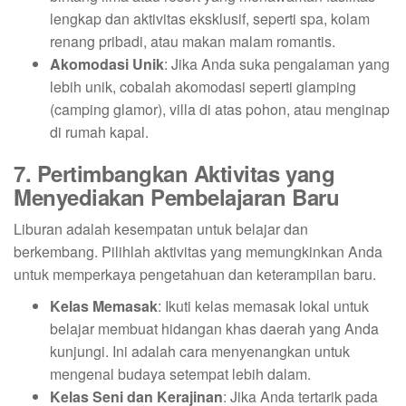
lengkap dan aktivitas eksklusif, seperti spa, kolam
renang pribadi, atau makan malam romantis.
Akomodasi Unik
: Jika Anda suka pengalaman yang
lebih unik, cobalah akomodasi seperti glamping
(camping glamor), villa di atas pohon, atau menginap
di rumah kapal.
7. Pertimbangkan Aktivitas yang
Menyediakan Pembelajaran Baru
Liburan adalah kesempatan untuk belajar dan
berkembang. Pilihlah aktivitas yang memungkinkan Anda
untuk memperkaya pengetahuan dan keterampilan baru.
Kelas Memasak
: Ikuti kelas memasak lokal untuk
belajar membuat hidangan khas daerah yang Anda
kunjungi. Ini adalah cara menyenangkan untuk
mengenal budaya setempat lebih dalam.
Kelas Seni dan Kerajinan
: Jika Anda tertarik pada