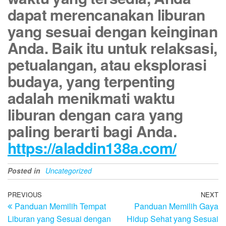
dapat merencanakan liburan
yang sesuai dengan keinginan
Anda. Baik itu untuk relaksasi,
petualangan, atau eksplorasi
budaya, yang terpenting
adalah menikmati waktu
liburan dengan cara yang
paling berarti bagi Anda.
https://aladdin138a.com/
Posted in
Uncategorized
Post
Previous
PREVIOUS
NEXT
N
Panduan Memilih Tempat
Panduan Memilih Gaya
Post
Po
navigation
Liburan yang Sesuai dengan
Hidup Sehat yang Sesuai