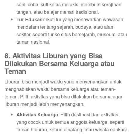
seni, coba ikuti kelas melukis, membuat kerajinan
tangan, atau belajar menari tradisional.
Tur Edukasi
: Ikuti tur yang menawarkan wawasan
mendalam tentang sejarah, budaya, atau alam
sekitar, seperti tur ke situs bersejarah, museum, atau
taman nasional.
8. Aktivitas Liburan yang Bisa
Dilakukan Bersama Keluarga atau
Teman
Liburan bisa menjadi waktu yang menyenangkan untuk
menghabiskan waktu bersama keluarga atau teman-
teman. Pilih aktivitas yang bisa dilakukan bersama agar
liburan menjadi lebih menyenangkan.
Aktivitas Keluarga
: Pilih destinasi dan aktivitas
yang cocok untuk semua anggota keluarga, seperti
taman hiburan, kebun binatang, atau wisata edukasi.