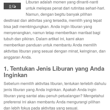
Liburan adalah momen yang dinanti-nanti
0
untuk melepas penat dari rutinitas sehari-hari.
Namun, dengan begitu banyak pilihan
destinasi dan aktivitas yang tersedia, memilih yang tepat
bisa jadi membingungkan. Anda ingin liburan yang
menyenangkan, namun tetap memberikan manfaat bagi
tubuh dan pikiran. Dalam artikel ini, kami akan
memberikan panduan untuk membantu Anda memilih
aktivitas liburan yang sesuai dengan minat, keinginan, dan
anggaran Anda.
1. Tentukan Jenis Liburan yang Anda
Inginkan
Sebelum memilih aktivitas liburan, tentukan terlebih dahulu
jenis liburan yang Anda inginkan. Apakah Anda ingin
liburan yang santai atau penuh petualangan? Mengetahui
preferensi ini akan membantu Anda mengurangi pilihan
dan lebih fokus pada aktivitas yang sesuai.