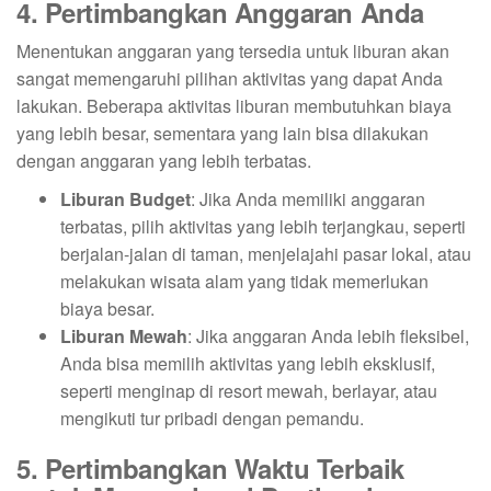
4. Pertimbangkan Anggaran Anda
Menentukan anggaran yang tersedia untuk liburan akan
sangat memengaruhi pilihan aktivitas yang dapat Anda
lakukan. Beberapa aktivitas liburan membutuhkan biaya
yang lebih besar, sementara yang lain bisa dilakukan
dengan anggaran yang lebih terbatas.
Liburan Budget
: Jika Anda memiliki anggaran
terbatas, pilih aktivitas yang lebih terjangkau, seperti
berjalan-jalan di taman, menjelajahi pasar lokal, atau
melakukan wisata alam yang tidak memerlukan
biaya besar.
Liburan Mewah
: Jika anggaran Anda lebih fleksibel,
Anda bisa memilih aktivitas yang lebih eksklusif,
seperti menginap di resort mewah, berlayar, atau
mengikuti tur pribadi dengan pemandu.
5. Pertimbangkan Waktu Terbaik