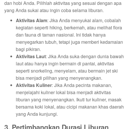
dan hobi Anda. Pilihlah aktivitas yang sesuai dengan apa
yang Anda sukai atau ingin coba selama liburan.
Aktivitas Alam
: Jika Anda menyukai alam, cobalah
kegiatan seperti hiking, berkemah, atau melihat flora
dan fauna di taman nasional. Ini tidak hanya
menyegarkan tubuh, tetapi juga memberi kedamaian
bagi pikiran.
Aktivitas Laut
: Jika Anda suka dengan dunia bawah
laut atau hanya ingin bermain di pantai, aktivitas
seperti snorkeling, menyelam, atau bermain jet ski
bisa menjadi pilihan yang menyenangkan.
Aktivitas Kuliner
: Jika Anda pecinta makanan,
menjelajahi kuliner lokal bisa menjadi aktivitas
liburan yang menyenangkan. Ikuti tur kuliner, masak
bersama koki lokal, atau cicipi makanan khas daerah
yang Anda kunjungi.
3. Pertimbangkan Durasi Liburan