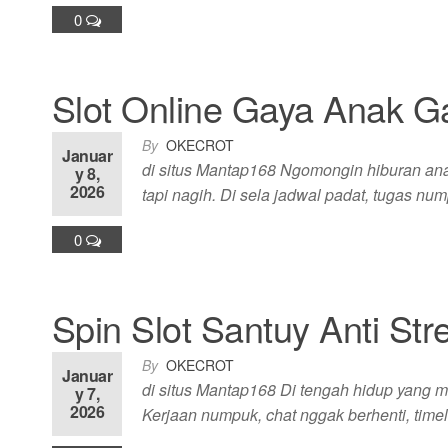
0
Slot Online Gaya Anak Ga
By
OKECROT
Januar
di situs Mantap168 Ngomongin hiburan ana
y 8,
2026
tapi nagih. Di sela jadwal padat, tugas nu
0
Spin Slot Santuy Anti Str
By
OKECROT
Januar
di situs Mantap168 Di tengah hidup yang 
y 7,
2026
Kerjaan numpuk, chat nggak berhenti, tim