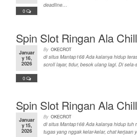
deadline…
0
Spin Slot Ringan Ala Chil
By
OKECROT
Januar
di situs Mantap168 Ada kalanya hidup teras
y 16,
2026
scroll layar, tidur, besok ulang lagi. Di s
0
Spin Slot Ringan Ala Chil
By
OKECROT
Januar
di situs Mantap168 Ada kalanya hidup tuh
y 15,
2026
tugas yang nggak kelar-kelar, chat kerjaan 