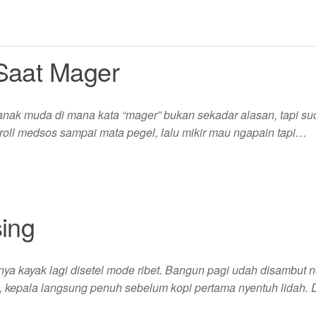
 Saat Mager
anak muda di mana kata “mager” bukan sekadar alasan, tapi su
croll medsos sampai mata pegel, lalu mikir mau ngapain tapi…
sing
ya kayak lagi disetel mode ribet. Bangun pagi udah disambut no
s, kepala langsung penuh sebelum kopi pertama nyentuh lidah.