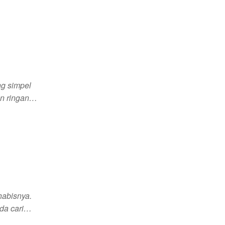
ng simpel
ian ringan…
habisnya.
uda cari…