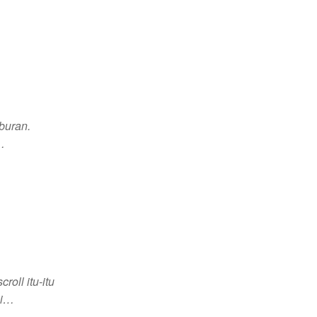
buran.
…
oll itu-itu
Di…