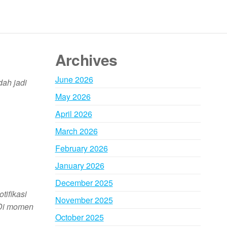
Archives
June 2026
dah jadi
May 2026
April 2026
March 2026
February 2026
January 2026
December 2025
tifikasi
November 2025
 Di momen
October 2025