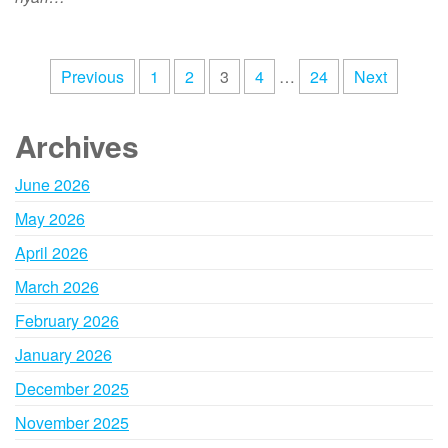
Posts
Previous
1
2
3
4
…
24
Next
pagination
Archives
June 2026
May 2026
April 2026
March 2026
February 2026
January 2026
December 2025
November 2025