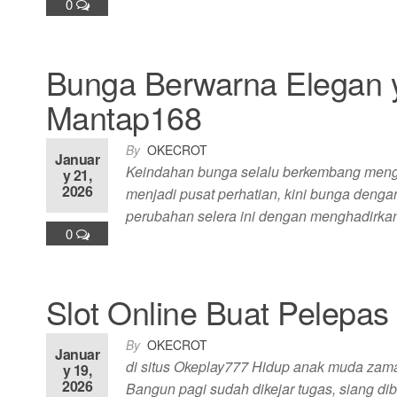
0
Bunga Berwarna Elegan y
Mantap168
By
OKECROT
Januar
Keindahan bunga selalu berkembang mengik
y 21,
2026
menjadi pusat perhatian, kini bunga deng
perubahan selera ini dengan menghadirka
0
Slot Online Buat Pelepas
By
OKECROT
Januar
di situs Okeplay777 Hidup anak muda zaman 
y 19,
2026
Bangun pagi sudah dikejar tugas, siang di