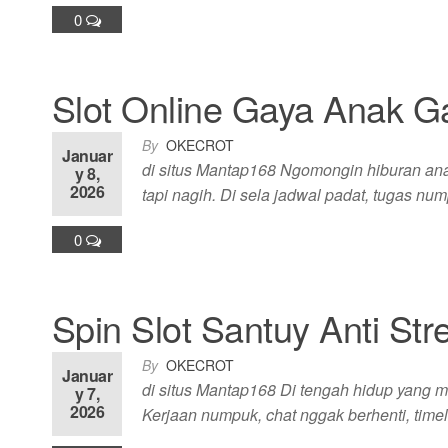
0
Slot Online Gaya Anak Ga
By
OKECROT
Januar
di situs Mantap168 Ngomongin hiburan ana
y 8,
2026
tapi nagih. Di sela jadwal padat, tugas nu
0
Spin Slot Santuy Anti Str
By
OKECROT
Januar
di situs Mantap168 Di tengah hidup yang 
y 7,
2026
Kerjaan numpuk, chat nggak berhenti, tim