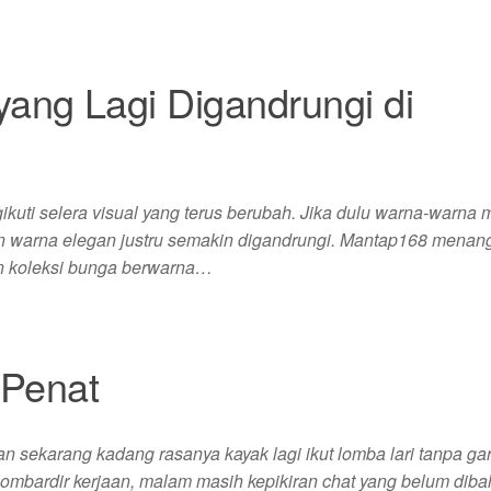
ang Lagi Digandrungi di
uti selera visual yang terus berubah. Jika dulu warna-warna 
an warna elegan justru semakin digandrungi. Mantap168 menan
n koleksi bunga berwarna…
 Penat
sekarang kadang rasanya kayak lagi ikut lomba lari tanpa gari
bombardir kerjaan, malam masih kepikiran chat yang belum diba