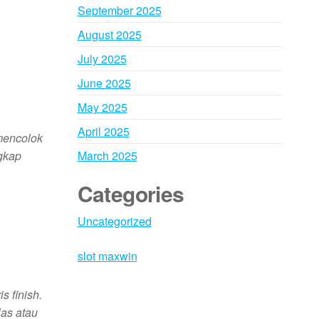
September 2025
August 2025
July 2025
June 2025
May 2025
April 2025
mencolok
gkap
March 2025
Categories
Uncategorized
slot maxwin
s finish.
las atau