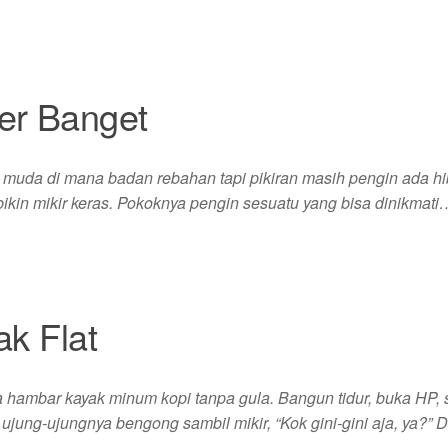
er Banget
k muda di mana badan rebahan tapi pikiran masih pengin ada hi
bikin mikir keras. Pokoknya pengin sesuatu yang bisa dinikmati
ak Flat
 hambar kayak minum kopi tanpa gula. Bangun tidur, buka HP, scr
 ujung-ujungnya bengong sambil mikir, “Kok gini-gini aja, ya?” 