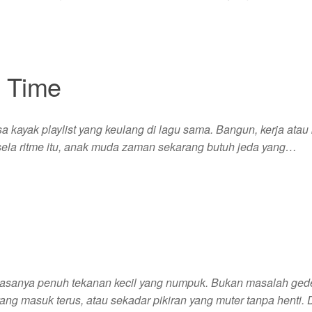
l Time
a kayak playlist yang keulang di lagu sama. Bangun, kerja atau 
ela-sela ritme itu, anak muda zaman sekarang butuh jeda yang…
l
 rasanya penuh tekanan kecil yang numpuk. Bukan masalah gede
yang masuk terus, atau sekadar pikiran yang muter tanpa henti. 