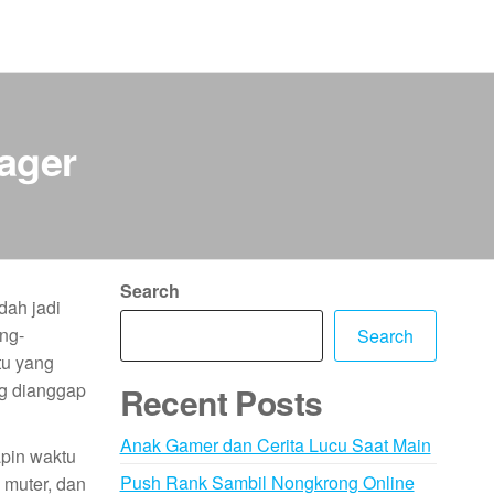
Mager
Search
dah jadi
ung-
Search
tu yang
ing dianggap
Recent Posts
Anak Gamer dan Cerita Lucu Saat Main
apin waktu
Push Rank Sambil Nongkrong Online
i muter, dan