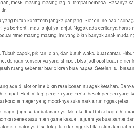
amaan, meski masing-masing lagi di tempat berbeda. Rasanya k
kir.
 yang butuh komitmen jangka panjang. Slot online hadir sebag
 ya berhenti, mau lanjut ya lanjut. Nggak ada ceritanya harus 
sesuai ritme masing-masing. Ini yang bikin banyak anak muda ng
. Tubuh capek, pikiran lelah, dan butuh waktu buat santai. Hibu
line, dengan konsepnya yang simpel, bisa jadi opsi buat nemeni
ngasih ruang sebentar biar pikiran bisa napas. Setelah itu, biasa
ng ada di slot online bikin rasa bosan itu agak ketahan. Banya
h tempat. Hari ini lagi pengen yang ceria, besok pengen yang k
 buat kondisi mager yang mood-nya suka naik turun nggak jelas.
 mager juga sadar batasannya. Mereka lihat ini sebagai hibura
onton series atau main game kasual, tujuannya buat santai dan
galaman mainnya bisa tetap fun dan nggak bikin stres tambahan