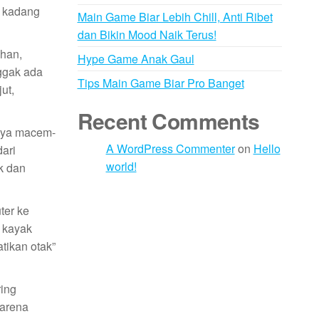
g kadang
Main Game Biar Lebih Chill, Anti Ribet
dan Bikin Mood Naik Terus!
ahan,
Hype Game Anak Gaul
ggak ada
Tips Main Game Biar Pro Banget
ut,
Recent Comments
anya macem-
A WordPress Commenter
on
Hello
dari
world!
k dan
ter ke
p kayak
tikan otak”
ring
karena