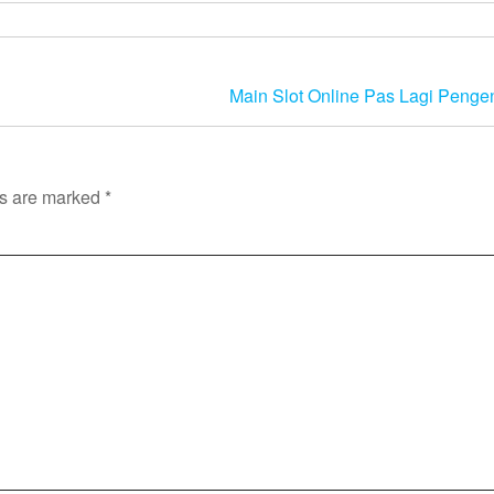
Main Slot Online Pas Lagi Penge
ds are marked
*