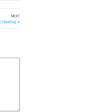
NEXT
Next
n Healing
Post