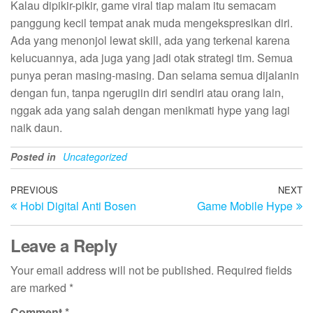
Kalau dipikir-pikir, game viral tiap malam itu semacam
panggung kecil tempat anak muda mengekspresikan diri.
Ada yang menonjol lewat skill, ada yang terkenal karena
kelucuannya, ada juga yang jadi otak strategi tim. Semua
punya peran masing-masing. Dan selama semua dijalanin
dengan fun, tanpa ngerugiin diri sendiri atau orang lain,
nggak ada yang salah dengan menikmati hype yang lagi
naik daun.
Posted in
Uncategorized
Post
Previous
PREVIOUS
NEXT
N
Hobi Digital Anti Bosen
Game Mobile Hype
Post
Po
navigation
Leave a Reply
Your email address will not be published.
Required fields
are marked
*
Comment
*