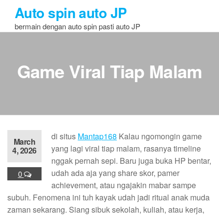
Skip
Auto spin auto JP
to
bermain dengan auto spin pasti auto JP
the
content
Game Viral Tiap Malam
di situs
Mantap168
Kalau ngomongin game
March
yang lagi viral tiap malam, rasanya timeline
4, 2026
nggak pernah sepi. Baru juga buka HP bentar,
udah ada aja yang share skor, pamer
0
achievement, atau ngajakin mabar sampe
subuh. Fenomena ini tuh kayak udah jadi ritual anak muda
zaman sekarang. Siang sibuk sekolah, kuliah, atau kerja,