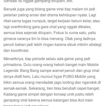
Sensasi itu nggak gampang dilupain, bro.
Banyak juga yang bilang game viral tiap malam ini jadi
pelarian paling aman dari drama kehidupan nyata. Lagi
ribet sama tugas numpuk, target kerjaan belum kelar, atau
lagi overthinking gara-gara chat yang nggak dibales,
semua bisa sejenak dilupain. Fokus lo cuma satu, yaitu
gimana caranya tim lo bisa menang. Otak yang tadinya
penuh beban jadi lebih ringan karena sibuk mikirin strategi
dan koordinasi.
Menariknya, tiap periode selalu ada game yang jadi
primadona. Dulu orang-orang heboh banget main Mobile
Legends: Bang Bang sampe warnet penuh dan grup chat
isinya draft hero. Lalu muncul hype PUBG Mobile yang
bikin semua orang mendadak jago looting dan ngendok di
semak-semak. Sekarang, tren bisa berubah cepet banget.
Kadang game simpel dengan konsep unik justru lebih
gampang viral karena semua kalangan bisa ikut main
tanpa harus jadi pro player.