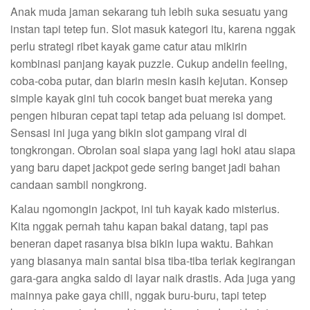
Anak muda jaman sekarang tuh lebih suka sesuatu yang
instan tapi tetep fun. Slot masuk kategori itu, karena nggak
perlu strategi ribet kayak game catur atau mikirin
kombinasi panjang kayak puzzle. Cukup andelin feeling,
coba-coba putar, dan biarin mesin kasih kejutan. Konsep
simple kayak gini tuh cocok banget buat mereka yang
pengen hiburan cepat tapi tetap ada peluang isi dompet.
Sensasi ini juga yang bikin slot gampang viral di
tongkrongan. Obrolan soal siapa yang lagi hoki atau siapa
yang baru dapet jackpot gede sering banget jadi bahan
candaan sambil nongkrong.
Kalau ngomongin jackpot, ini tuh kayak kado misterius.
Kita nggak pernah tahu kapan bakal datang, tapi pas
beneran dapet rasanya bisa bikin lupa waktu. Bahkan
yang biasanya main santai bisa tiba-tiba teriak kegirangan
gara-gara angka saldo di layar naik drastis. Ada juga yang
mainnya pake gaya chill, nggak buru-buru, tapi tetep