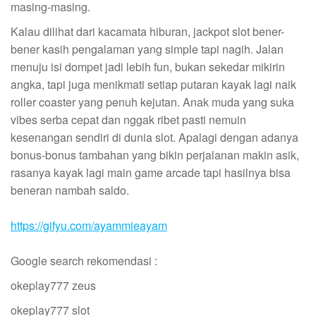
masing-masing.
Kalau dilihat dari kacamata hiburan, jackpot slot bener-
bener kasih pengalaman yang simple tapi nagih. Jalan
menuju isi dompet jadi lebih fun, bukan sekedar mikirin
angka, tapi juga menikmati setiap putaran kayak lagi naik
roller coaster yang penuh kejutan. Anak muda yang suka
vibes serba cepat dan nggak ribet pasti nemuin
kesenangan sendiri di dunia slot. Apalagi dengan adanya
bonus-bonus tambahan yang bikin perjalanan makin asik,
rasanya kayak lagi main game arcade tapi hasilnya bisa
beneran nambah saldo.
https://gifyu.com/ayammieayam
Google search rekomendasi :
okeplay777 zeus
okeplay777 slot