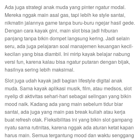
Ada juga strategi anak muda yang pinter ngatur modal.
Mereka nggak main asal gas, tapi lebih ke style santai,
nikmatin jalannya game tanpa buru-buru ngejar hasil gede.
Dengan cara kayak gini, main slot bisa jadi hiburan
panjang tanpa bikin dompet langsung kering. Jadi selain
seru, ada juga pelajaran soal manajemen keuangan kecil-
kecilan yang bisa diambil. Ini mirip kayak belajar nabung
versi fun, karena kalau bisa ngatur putaran dengan bijak,
hasilnya sering lebih maksimal.
Slot juga udah kayak jadi bagian lifestyle digital anak
muda. Sama kayak aplikasi musik, film, atau medsos, slot
nyelip di aktivitas sehari-hari sebagai selingan yang bikin
mood naik. Kadang ada yang main sebelum tidur biar
santai, ada juga yang main pas break kuliah atau kerja
buat refresh otak. Fleksibilitas ini yang bikin slot gampang
nyatu sama rutinitas, karena nggak ada aturan ketat kapan
harus main. Semua tergantung mood dan waktu senggang