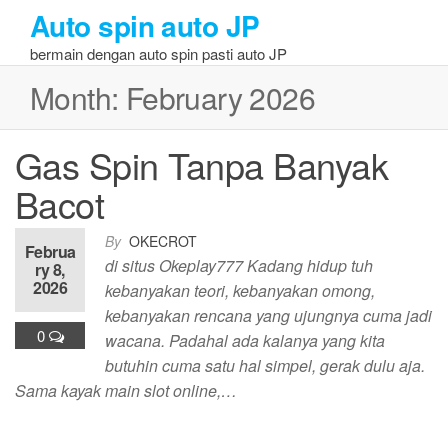
Skip
Auto spin auto JP
to
bermain dengan auto spin pasti auto JP
the
content
Month:
February 2026
Gas Spin Tanpa Banyak
Bacot
By
OKECROT
Februa
di situs Okeplay777 Kadang hidup tuh
ry 8,
2026
kebanyakan teori, kebanyakan omong,
kebanyakan rencana yang ujungnya cuma jadi
0
wacana. Padahal ada kalanya yang kita
butuhin cuma satu hal simpel, gerak dulu aja.
Sama kayak main slot online,…