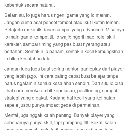
kebentuk secara natural.
Selain itu, lo juga harus ngerti game yang lo mainin.
Jangan cuma asal pencet tombol atau ikut-ikutan temen.
Pelajarin mekanik dasar sampai yang advanced. Misalnya
lo main game kompetitif, lo wajib ngerti map, role, skill
karakter, sampai timing yang pas buat nyerang atau
bertahan. Semakin lo paham, semakin kecil kemungkinan
lo bikin kesalahan fatal.
Jangan lupa juga buat sering nonton gameplay dari player
yang lebih jago. Ini cara paling cepat buat belajar tanpa
harus ngalamin semua kesalahan sendiri. Dari situ lo bisa
lihat cara mereka ambil keputusan, positioning, sampai
strategi yang dipakai. Kadang hal kecil yang kelihatan
sepele justru punya impact gede di permainan.
Mental juga nggak kalah penting. Banyak player yang
sebenarnya punya skill, tapi gampang tilt. Sekali kalah
langsung emosi, main jadi ngawur, dan akhirnya lose