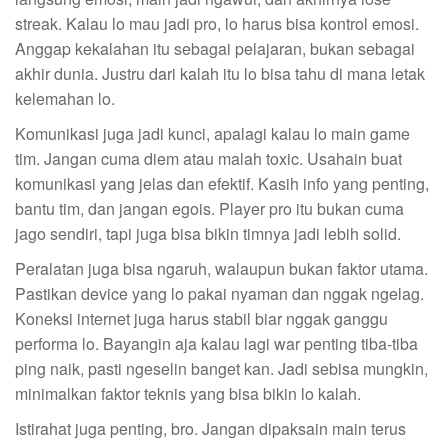
streak. Kalau lo mau jadi pro, lo harus bisa kontrol emosi.
Anggap kekalahan itu sebagai pelajaran, bukan sebagai
akhir dunia. Justru dari kalah itu lo bisa tahu di mana letak
kelemahan lo.
Komunikasi juga jadi kunci, apalagi kalau lo main game
tim. Jangan cuma diem atau malah toxic. Usahain buat
komunikasi yang jelas dan efektif. Kasih info yang penting,
bantu tim, dan jangan egois. Player pro itu bukan cuma
jago sendiri, tapi juga bisa bikin timnya jadi lebih solid.
Peralatan juga bisa ngaruh, walaupun bukan faktor utama.
Pastikan device yang lo pakai nyaman dan nggak ngelag.
Koneksi internet juga harus stabil biar nggak ganggu
performa lo. Bayangin aja kalau lagi war penting tiba-tiba
ping naik, pasti ngeselin banget kan. Jadi sebisa mungkin,
minimalkan faktor teknis yang bisa bikin lo kalah.
Istirahat juga penting, bro. Jangan dipaksain main terus