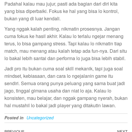
Padahal kalau mau jujur, pasti ada bagian dari diri kita
yang bisa diperbaiki. Fokus ke hal yang bisa lo kontrol,
bukan yang di luar kendali.
Yang nggak kalah penting, nikmatin prosesnya. Jangan
cuma fokus ke hasil akhir. Kalau lo terlalu ngejar menang
terus, lo bisa gampang stress. Tapi kalau lo nikmatin tiap
match, mau menang atau kalah tetap ada fun-nya. Dari situ
lo bakal lebih santai dan performa lo juga bisa lebih stabil.
Jadi pro itu bukan cuma soal skill mekanik, tapi juga soal
mindset, kebiasaan, dan cara lo ngejalanin game itu
sendiri. Semua orang punya peluang yang sama buat jadi
jago, tinggal gimana usaha dan niat lo aja. Kalau lo
konsisten, mau belajar, dan nggak gampang nyerah, bukan
hal mustahil lo bakal jadi player yang ditakutin lawan.
Posted in
Uncategorized
PREVIOUS
NEXT