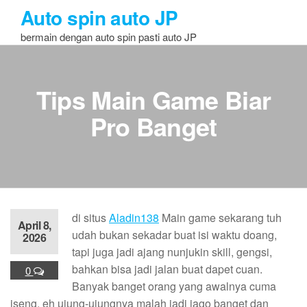
Skip
Auto spin auto JP
to
bermain dengan auto spin pasti auto JP
the
content
Tips Main Game Biar
Pro Banget
di situs
Aladin138
Main game sekarang tuh
April 8,
udah bukan sekadar buat isi waktu doang,
2026
tapi juga jadi ajang nunjukin skill, gengsi,
bahkan bisa jadi jalan buat dapet cuan.
0
Banyak banget orang yang awalnya cuma
iseng, eh ujung-ujungnya malah jadi jago banget dan