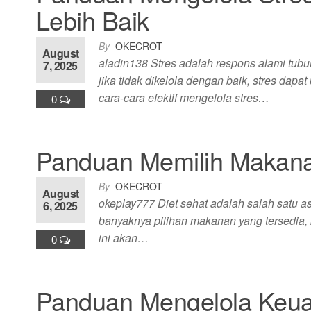
Lebih Baik
By
OKECROT
August
aladin138 Stres adalah respons alami tub
7, 2025
jika tidak dikelola dengan baik, stres dapa
cara-cara efektif mengelola stres…
0
Panduan Memilih Makana
By
OKECROT
August
okeplay777 Diet sehat adalah salah satu 
6, 2025
banyaknya pilihan makanan yang tersedia, 
ini akan…
0
Panduan Mengelola Keua