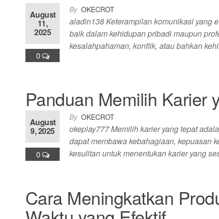
By
OKECROT
August
aladin138 Keterampilan komunikasi yang e
11,
2025
baik dalam kehidupan pribadi maupun prof
kesalahpahaman, konflik, atau bahkan kehi
0
Panduan Memilih Karier 
By
OKECROT
August
okeplay777 Memilih karier yang tepat adala
9, 2025
dapat membawa kebahagiaan, kepuasan ke
kesulitan untuk menentukan karier yang s
0
Cara Meningkatkan Produ
Waktu yang Efektif