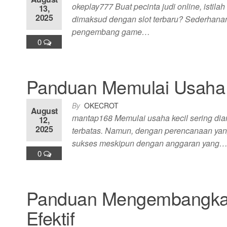
okeplay777 Buat pecinta judi online, istilah
13,
2025
dimaksud dengan slot terbaru? Sederhananya,
pengembang game…
0
Panduan Memulai Usaha 
By
OKECROT
August
mantap168 Memulai usaha kecil sering dian
12,
2025
terbatas. Namun, dengan perencanaan yang
sukses meskipun dengan anggaran yang
0
Panduan Mengembangkan
Efektif