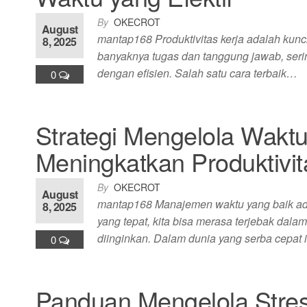
By
OKECROT
August
mantap168 Produktivitas kerja adalah kun
8, 2025
banyaknya tugas dan tanggung jawab, serin
dengan efisien. Salah satu cara terbaik…
0
Strategi Mengelola Waktu
Meningkatkan Produktivit
By
OKECROT
August
mantap168 Manajemen waktu yang baik ada
8, 2025
yang tepat, kita bisa merasa terjebak dal
diinginkan. Dalam dunia yang serba cepat 
0
Panduan Mengelola Stres