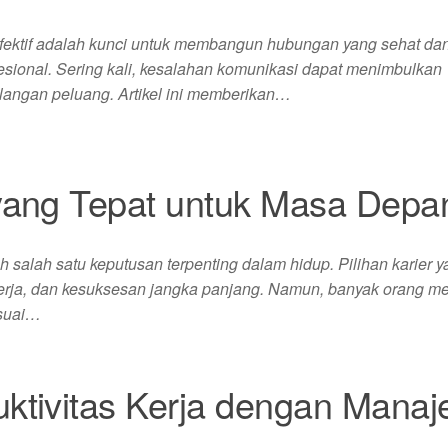
fektif adalah kunci untuk membangun hubungan yang sehat da
esional. Sering kali, kesalahan komunikasi dapat menimbulkan
langan peluang. Artikel ini memberikan…
yang Tepat untuk Masa Depa
h salah satu keputusan terpenting dalam hidup. Pilihan karier y
rja, dan kesuksesan jangka panjang. Namun, banyak orang m
esuai…
ktivitas Kerja dengan Mana