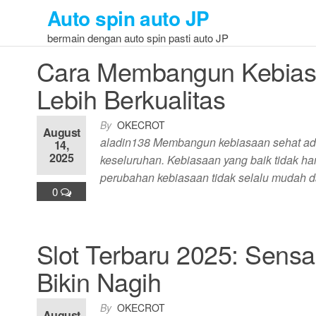
Skip
Auto spin auto JP
to
bermain dengan auto spin pasti auto JP
the
content
Cara Membangun Kebiasa
Lebih Berkualitas
By
OKECROT
August
aladin138 Membangun kebiasaan sehat adal
14,
2025
keseluruhan. Kebiasaan yang baik tidak ha
perubahan kebiasaan tidak selalu mudah
0
Slot Terbaru 2025: Sens
Bikin Nagih
By
OKECROT
August