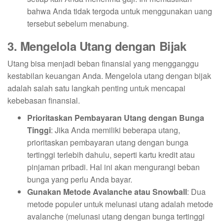
bahwa Anda tidak tergoda untuk menggunakan uang
tersebut sebelum menabung.
3. Mengelola Utang dengan Bijak
Utang bisa menjadi beban finansial yang mengganggu
kestabilan keuangan Anda. Mengelola utang dengan bijak
adalah salah satu langkah penting untuk mencapai
kebebasan finansial.
Prioritaskan Pembayaran Utang dengan Bunga
Tinggi
: Jika Anda memiliki beberapa utang,
prioritaskan pembayaran utang dengan bunga
tertinggi terlebih dahulu, seperti kartu kredit atau
pinjaman pribadi. Hal ini akan mengurangi beban
bunga yang perlu Anda bayar.
Gunakan Metode Avalanche atau Snowball
: Dua
metode populer untuk melunasi utang adalah metode
avalanche (melunasi utang dengan bunga tertinggi