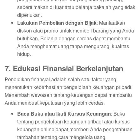
seperti makan di luar atau belanja pakaian yang tidak
diperlukan.
Lakukan Pembelian dengan Bijak
: Manfaatkan
diskon atau promo untuk membeli barang yang Anda
butuhkan. Belanja dengan cerdas dapat membantu
Anda menghemat uang tanpa mengurangi kualitas
hidup.
7. Edukasi Finansial Berkelanjutan
Pendidikan finansial adalah salah satu faktor yang
menentukan keberhasilan pengelolaan keuangan pribadi.
Menambah wawasan tentang keuangan dapat membantu
Anda membuat keputusan yang lebih cerdas.
Baca Buku atau Ikuti Kursus Keuangan
: Buku
tentang pengelolaan keuangan pribadi atau kursus
keuangan online dapat memberi Anda pengetahuan
tambahan tentang cara mengelola uang,