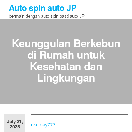
Skip
Auto spin auto JP
to
bermain dengan auto spin pasti auto JP
the
content
Keunggulan Berkebun
di Rumah untuk
Kesehatan dan
Lingkungan
July 31,
okeplay777
2025