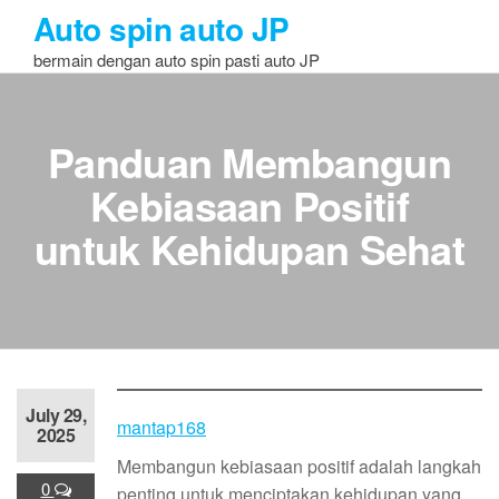
Skip
Auto spin auto JP
to
bermain dengan auto spin pasti auto JP
the
content
Panduan Membangun
Kebiasaan Positif
untuk Kehidupan Sehat
July 29,
mantap168
2025
Membangun kebiasaan positif adalah langkah
0
penting untuk menciptakan kehidupan yang