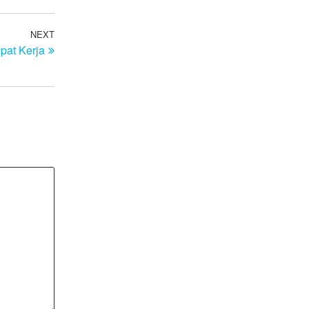
NEXT
Next
pat Kerja
Post