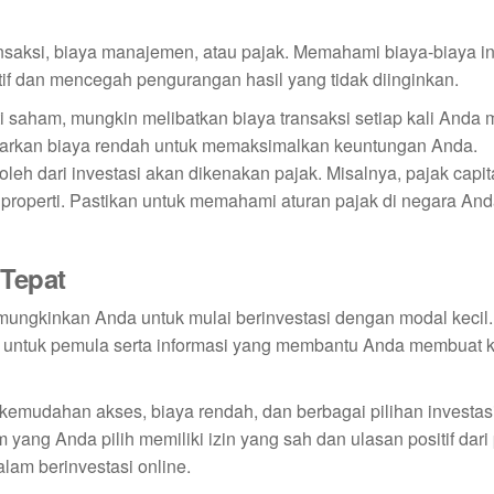
ransaksi, biaya manajemen, atau pajak. Memahami biaya-biaya i
if dan mencegah pengurangan hasil yang tidak diinginkan.
rti saham, mungkin melibatkan biaya transaksi setiap kali Anda
nawarkan biaya rendah untuk memaksimalkan keuntungan Anda.
eh dari investasi akan dikenakan pajak. Misalnya, pajak capit
properti. Pastikan untuk memahami aturan pajak di negara An
 Tepat
memungkinkan Anda untuk mulai berinvestasi dengan modal kecil.
an untuk pemula serta informasi yang membantu Anda membuat 
kemudahan akses, biaya rendah, dan berbagai pilihan investasi
rm yang Anda pilih memiliki izin yang sah dan ulasan positif da
lam berinvestasi online.