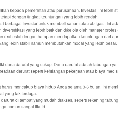
ikan kepada pemerintah atau perusahaan. Investasi ini lebih st
tetapi dengan tingkat keuntungan yang lebih rendah.
 berbagai investor untuk membeli saham atau obligasi. Ini ad
iversifikasi yang lebih baik dan dikelola oleh manajer profesi
ian real estat dengan harapan mendapatkan keuntungan dari apre
 yang lebih stabil namun membutuhkan modal yang lebih besar.
iki dana darurat yang cukup. Dana darurat adalah tabungan ya
adaan darurat seperti kehilangan pekerjaan atau biaya medis
t harus mencakup biaya hidup Anda selama 3-6 bulan. Ini mem
al yang tak terduga.
 darurat di tempat yang mudah diakses, seperti rekening tabun
nga namun sangat likuid.