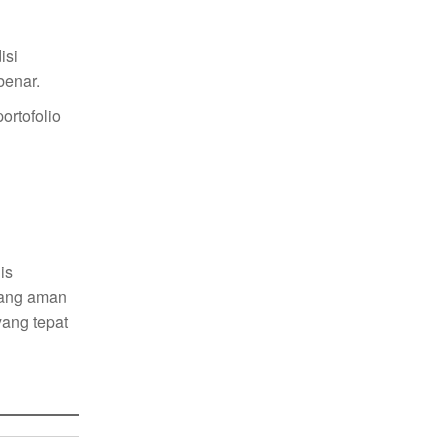
isi
benar.
ortofolio
is
 yang aman
yang tepat