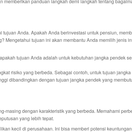
akan memberikan panduan langkah demi langkah tentang bagai
i tujuan Anda. Apakah Anda berinvestasi untuk pensiun, memb
 Mengetahui tujuan ini akan membantu Anda memilih jenis in
 apakah tujuan Anda adalah untuk kebutuhan jangka pendek se
ngkat risiko yang berbeda. Sebagai contoh, untuk tujuan jangka
tinggi dibandingkan dengan tujuan jangka pendek yang membut
asing-masing dengan karakteristik yang berbeda. Memahami per
putusan yang lebih tepat.
ikan kecil di perusahaan. Ini bisa memberi potensi keuntungan