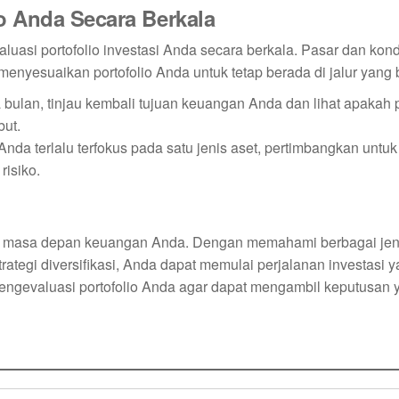
io Anda Secara Berkala
luasi portofolio investasi Anda secara berkala. Pasar dan kond
nyesuaikan portofolio Anda untuk tetap berada di jalur yang 
 bulan, tinjau kembali tujuan keuangan Anda dan lihat apakah p
but.
Anda terlalu terfokus pada satu jenis aset, pertimbangkan untuk
risiko.
an masa depan keuangan Anda. Dengan memahami berbagai jen
trategi diversifikasi, Anda dapat memulai perjalanan investasi
mengevaluasi portofolio Anda agar dapat mengambil keputusan 