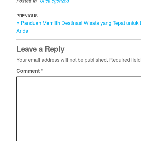
Posted in
Uncategorized
Post
Previous
PREVIOUS
Panduan Memilih Destinasi Wisata yang Tepat untuk 
Post
navigation
Anda
Leave a Reply
Your email address will not be published.
Required fiel
Comment
*