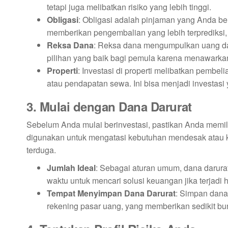
tetapi juga melibatkan risiko yang lebih tinggi.
Obligasi
: Obligasi adalah pinjaman yang Anda ber
memberikan pengembalian yang lebih terprediksi, 
Reksa Dana
: Reksa dana mengumpulkan uang dari
pilihan yang baik bagi pemula karena menawarkan d
Properti
: Investasi di properti melibatkan pembel
atau pendapatan sewa. Ini bisa menjadi investasi
3. Mulai dengan Dana Darurat
Sebelum Anda mulai berinvestasi, pastikan Anda memil
digunakan untuk mengatasi kebutuhan mendesak atau ke
terduga.
Jumlah Ideal
: Sebagai aturan umum, dana darura
waktu untuk mencari solusi keuangan jika terjadi h
Tempat Menyimpan Dana Darurat
: Simpan dana
rekening pasar uang, yang memberikan sedikit bu