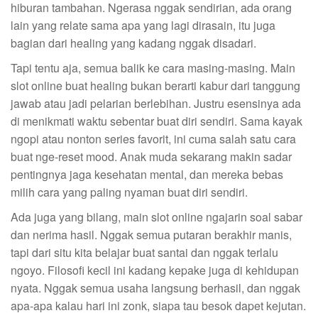
hiburan tambahan. Ngerasa nggak sendirian, ada orang
lain yang relate sama apa yang lagi dirasain, itu juga
bagian dari healing yang kadang nggak disadari.
Tapi tentu aja, semua balik ke cara masing-masing. Main
slot online buat healing bukan berarti kabur dari tanggung
jawab atau jadi pelarian berlebihan. Justru esensinya ada
di menikmati waktu sebentar buat diri sendiri. Sama kayak
ngopi atau nonton series favorit, ini cuma salah satu cara
buat nge-reset mood. Anak muda sekarang makin sadar
pentingnya jaga kesehatan mental, dan mereka bebas
milih cara yang paling nyaman buat diri sendiri.
Ada juga yang bilang, main slot online ngajarin soal sabar
dan nerima hasil. Nggak semua putaran berakhir manis,
tapi dari situ kita belajar buat santai dan nggak terlalu
ngoyo. Filosofi kecil ini kadang kepake juga di kehidupan
nyata. Nggak semua usaha langsung berhasil, dan nggak
apa-apa kalau hari ini zonk, siapa tau besok dapet kejutan.