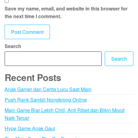
Save my name, email, and website in this browser for
the next time I comment.
Search
Search
Recent Posts
Anak Gamer dan Cerita Lucu Saat Main
Push Rank Sambil Nongkrong Online
Main Game Biar Lebih Chill, Anti Ribet dan Bikin Mood
Naik Terus!
Hype Game Anak Gaul