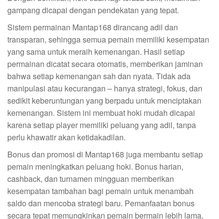
gampang dicapai dengan pendekatan yang tepat.
Sistem permainan Mantap168 dirancang adil dan
transparan, sehingga semua pemain memiliki kesempatan
yang sama untuk meraih kemenangan. Hasil setiap
permainan dicatat secara otomatis, memberikan jaminan
bahwa setiap kemenangan sah dan nyata. Tidak ada
manipulasi atau kecurangan – hanya strategi, fokus, dan
sedikit keberuntungan yang berpadu untuk menciptakan
kemenangan. Sistem ini membuat hoki mudah dicapai
karena setiap player memiliki peluang yang adil, tanpa
perlu khawatir akan ketidakadilan.
Bonus dan promosi di Mantap168 juga membantu setiap
pemain meningkatkan peluang hoki. Bonus harian,
cashback, dan turnamen mingguan memberikan
kesempatan tambahan bagi pemain untuk menambah
saldo dan mencoba strategi baru. Pemanfaatan bonus
secara tepat memungkinkan pemain bermain lebih lama,