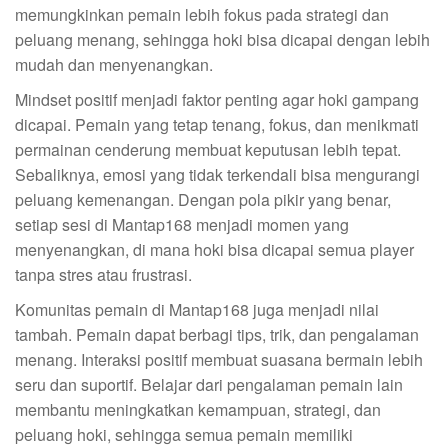
memungkinkan pemain lebih fokus pada strategi dan
peluang menang, sehingga hoki bisa dicapai dengan lebih
mudah dan menyenangkan.
Mindset positif menjadi faktor penting agar hoki gampang
dicapai. Pemain yang tetap tenang, fokus, dan menikmati
permainan cenderung membuat keputusan lebih tepat.
Sebaliknya, emosi yang tidak terkendali bisa mengurangi
peluang kemenangan. Dengan pola pikir yang benar,
setiap sesi di Mantap168 menjadi momen yang
menyenangkan, di mana hoki bisa dicapai semua player
tanpa stres atau frustrasi.
Komunitas pemain di Mantap168 juga menjadi nilai
tambah. Pemain dapat berbagi tips, trik, dan pengalaman
menang. Interaksi positif membuat suasana bermain lebih
seru dan suportif. Belajar dari pengalaman pemain lain
membantu meningkatkan kemampuan, strategi, dan
peluang hoki, sehingga semua pemain memiliki