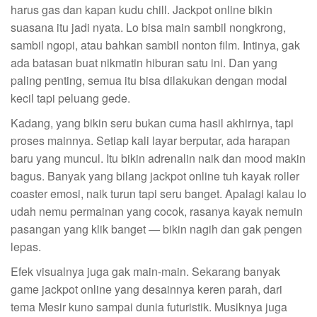
harus gas dan kapan kudu chill. Jackpot online bikin
suasana itu jadi nyata. Lo bisa main sambil nongkrong,
sambil ngopi, atau bahkan sambil nonton film. Intinya, gak
ada batasan buat nikmatin hiburan satu ini. Dan yang
paling penting, semua itu bisa dilakukan dengan modal
kecil tapi peluang gede.
Kadang, yang bikin seru bukan cuma hasil akhirnya, tapi
proses mainnya. Setiap kali layar berputar, ada harapan
baru yang muncul. Itu bikin adrenalin naik dan mood makin
bagus. Banyak yang bilang jackpot online tuh kayak roller
coaster emosi, naik turun tapi seru banget. Apalagi kalau lo
udah nemu permainan yang cocok, rasanya kayak nemuin
pasangan yang klik banget — bikin nagih dan gak pengen
lepas.
Efek visualnya juga gak main-main. Sekarang banyak
game jackpot online yang desainnya keren parah, dari
tema Mesir kuno sampai dunia futuristik. Musiknya juga