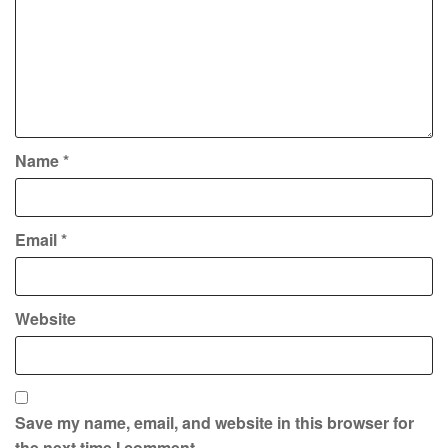
Name
*
Email
*
Website
Save my name, email, and website in this browser for
the next time I comment.