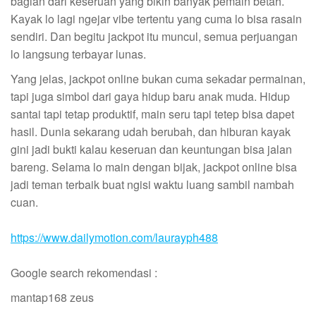
bagian dari keseruan yang bikin banyak pemain betah.
Kayak lo lagi ngejar vibe tertentu yang cuma lo bisa rasain
sendiri. Dan begitu jackpot itu muncul, semua perjuangan
lo langsung terbayar lunas.
Yang jelas, jackpot online bukan cuma sekadar permainan,
tapi juga simbol dari gaya hidup baru anak muda. Hidup
santai tapi tetap produktif, main seru tapi tetep bisa dapet
hasil. Dunia sekarang udah berubah, dan hiburan kayak
gini jadi bukti kalau keseruan dan keuntungan bisa jalan
bareng. Selama lo main dengan bijak, jackpot online bisa
jadi teman terbaik buat ngisi waktu luang sambil nambah
cuan.
https://www.dailymotion.com/laurayph488
Google search rekomendasi :
mantap168 zeus