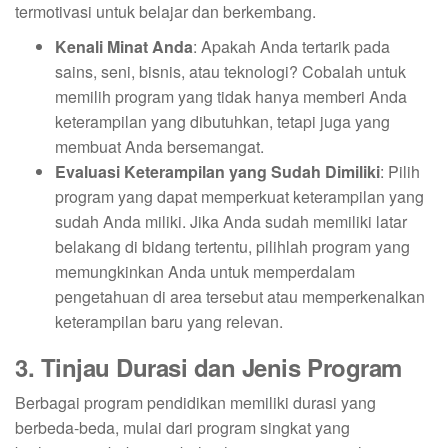
termotivasi untuk belajar dan berkembang.
Kenali Minat Anda
: Apakah Anda tertarik pada
sains, seni, bisnis, atau teknologi? Cobalah untuk
memilih program yang tidak hanya memberi Anda
keterampilan yang dibutuhkan, tetapi juga yang
membuat Anda bersemangat.
Evaluasi Keterampilan yang Sudah Dimiliki
: Pilih
program yang dapat memperkuat keterampilan yang
sudah Anda miliki. Jika Anda sudah memiliki latar
belakang di bidang tertentu, pilihlah program yang
memungkinkan Anda untuk memperdalam
pengetahuan di area tersebut atau memperkenalkan
keterampilan baru yang relevan.
3. Tinjau Durasi dan Jenis Program
Berbagai program pendidikan memiliki durasi yang
berbeda-beda, mulai dari program singkat yang