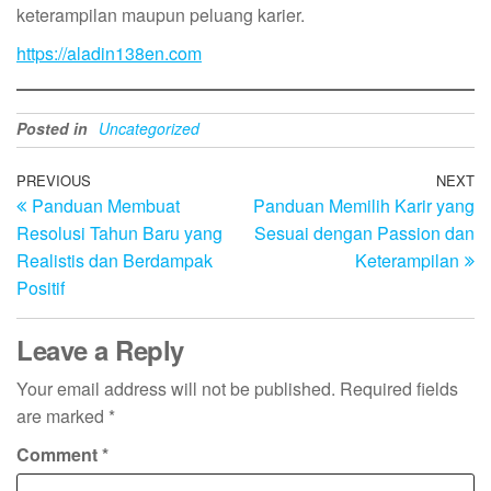
keterampilan maupun peluang karier.
https://aladin138en.com
Posted in
Uncategorized
Post
Previous
PREVIOUS
NEXT
N
Panduan Membuat
Panduan Memilih Karir yang
Post
Po
navigation
Resolusi Tahun Baru yang
Sesuai dengan Passion dan
Realistis dan Berdampak
Keterampilan
Positif
Leave a Reply
Your email address will not be published.
Required fields
are marked
*
Comment
*