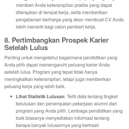
memberi Anda keterampilan praktis yang dapat
diterapkan di tempat kerja, serta memberikan
pengalaman berharga yang akan membuat CV Anda
lebih menarik bagi calon pemberi kerja.
8. Pertimbangkan Prospek Karier
Setelah Lulus
Penting untuk mengetahui bagaimana pendidikan yang
Anda pilih dapat memengaruhi peluang karier Anda
setelah lulus. Program yang tepat tidak hanya
meningkatkan keterampilan, tetapi juga memberikan
peluang kerja yang lebih baik.
Lihat Statistik Lulusan
: Teliti data tentang tingkat
kelulusan dan penempatan pekerjaan alumni dari
program yang Anda pilih. Lembaga pendidikan yang
baik biasanya menyediakan informasi tentang
berapa banyak lulusannya yang berhasil