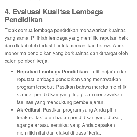
4. Evaluasi Kualitas Lembaga
Pendidikan
Tidak semua lembaga pendidikan menawarkan kualitas
yang sama. Pilihlah lembaga yang memiliki reputasi baik
dan diakui oleh industri untuk memastikan bahwa Anda
menerima pendidikan yang berkualitas dan dihargai oleh
calon pemberi kerja.
Reputasi Lembaga Pendidikan
: Teliti sejarah dan
reputasi lembaga pendidikan yang menawarkan
program tersebut. Pastikan bahwa mereka memiliki
standar pendidikan yang tinggi dan menawarkan
fasilitas yang mendukung pembelajaran.
Akréditasi
: Pastikan program yang Anda pilih
terakreditasi oleh badan pendidikan yang diakui,
agar gelar atau sertifikat yang Anda dapatkan
memiliki nilai dan diakui di pasar kerja.