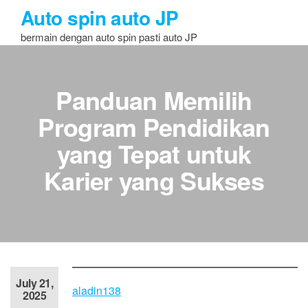
Skip
Auto spin auto JP
to
bermain dengan auto spin pasti auto JP
the
content
Panduan Memilih
Program Pendidikan
yang Tepat untuk
Karier yang Sukses
July 21,
aladin138
2025