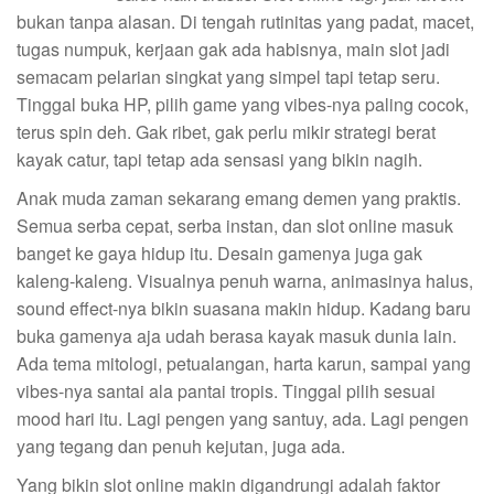
bukan tanpa alasan. Di tengah rutinitas yang padat, macet,
tugas numpuk, kerjaan gak ada habisnya, main slot jadi
semacam pelarian singkat yang simpel tapi tetap seru.
Tinggal buka HP, pilih game yang vibes-nya paling cocok,
terus spin deh. Gak ribet, gak perlu mikir strategi berat
kayak catur, tapi tetap ada sensasi yang bikin nagih.
Anak muda zaman sekarang emang demen yang praktis.
Semua serba cepat, serba instan, dan slot online masuk
banget ke gaya hidup itu. Desain gamenya juga gak
kaleng-kaleng. Visualnya penuh warna, animasinya halus,
sound effect-nya bikin suasana makin hidup. Kadang baru
buka gamenya aja udah berasa kayak masuk dunia lain.
Ada tema mitologi, petualangan, harta karun, sampai yang
vibes-nya santai ala pantai tropis. Tinggal pilih sesuai
mood hari itu. Lagi pengen yang santuy, ada. Lagi pengen
yang tegang dan penuh kejutan, juga ada.
Yang bikin slot online makin digandrungi adalah faktor