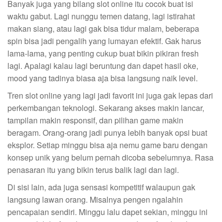
Banyak juga yang bilang slot online itu cocok buat isi
waktu gabut. Lagi nunggu temen datang, lagi istirahat
makan siang, atau lagi gak bisa tidur malam, beberapa
spin bisa jadi pengalih yang lumayan efektif. Gak harus
lama-lama, yang penting cukup buat bikin pikiran fresh
lagi. Apalagi kalau lagi beruntung dan dapet hasil oke,
mood yang tadinya biasa aja bisa langsung naik level.
Tren slot online yang lagi jadi favorit ini juga gak lepas dari
perkembangan teknologi. Sekarang akses makin lancar,
tampilan makin responsif, dan pilihan game makin
beragam. Orang-orang jadi punya lebih banyak opsi buat
eksplor. Setiap minggu bisa aja nemu game baru dengan
konsep unik yang belum pernah dicoba sebelumnya. Rasa
penasaran itu yang bikin terus balik lagi dan lagi.
Di sisi lain, ada juga sensasi kompetitif walaupun gak
langsung lawan orang. Misalnya pengen ngalahin
pencapaian sendiri. Minggu lalu dapet sekian, minggu ini