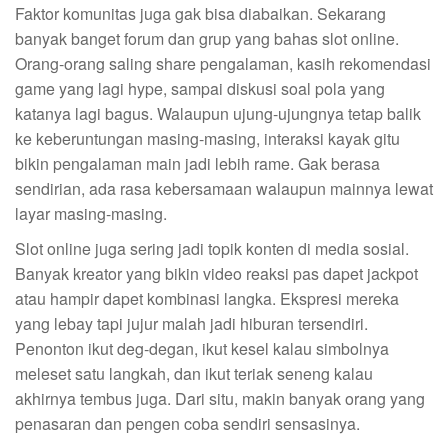
Faktor komunitas juga gak bisa diabaikan. Sekarang
banyak banget forum dan grup yang bahas slot online.
Orang-orang saling share pengalaman, kasih rekomendasi
game yang lagi hype, sampai diskusi soal pola yang
katanya lagi bagus. Walaupun ujung-ujungnya tetap balik
ke keberuntungan masing-masing, interaksi kayak gitu
bikin pengalaman main jadi lebih rame. Gak berasa
sendirian, ada rasa kebersamaan walaupun mainnya lewat
layar masing-masing.
Slot online juga sering jadi topik konten di media sosial.
Banyak kreator yang bikin video reaksi pas dapet jackpot
atau hampir dapet kombinasi langka. Ekspresi mereka
yang lebay tapi jujur malah jadi hiburan tersendiri.
Penonton ikut deg-degan, ikut kesel kalau simbolnya
meleset satu langkah, dan ikut teriak seneng kalau
akhirnya tembus juga. Dari situ, makin banyak orang yang
penasaran dan pengen coba sendiri sensasinya.