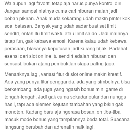
Walaupun lagi favorit, tetap aja harus punya kontrol diri.
Jangan sampai niatnya cuma cari hiburan malah jadi
beban pikiran. Anak muda sekarang udah makin pinter kok
soal batasan. Banyak yang udah sadar buat set limit
sendiri, entah itu limit waktu atau limit saldo. Jadi mainnya
tetap fun, gak kebawa emosi. Karena kalau udah kebawa
perasaan, biasanya keputusan jadi kurang bijak. Padahal
esensi dari slot online itu sendiri adalah hiburan dan
sensasi, bukan ajang pembuktian siapa paling jago.
Menariknya lagi, variasi fitur di slot online makin kreatif.
Ada yang punya fitur pengganda, ada yang simbolnya bisa
berkembang, ada juga yang ngasih bonus mini game di
tengah-tengah. Jadi gak cuma sekadar putar dan nunggu
hasil, tapi ada elemen kejutan tambahan yang bikin gak
monoton. Kadang baru aja ngerasa bosan, eh tiba-tiba
masuk mode bonus yang tampilannya beda total. Suasana
langsung berubah dan adrenalin naik lagi.