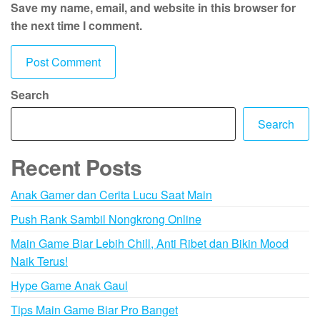
Save my name, email, and website in this browser for
the next time I comment.
Search
Search
Recent Posts
Anak Gamer dan Cerita Lucu Saat Main
Push Rank Sambil Nongkrong Online
Main Game Biar Lebih Chill, Anti Ribet dan Bikin Mood
Naik Terus!
Hype Game Anak Gaul
Tips Main Game Biar Pro Banget