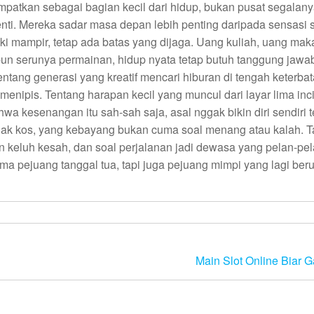
tempatkan sebagai bagian kecil dari hidup, bukan pusat segalany
ti. Mereka sadar masa depan lebih penting daripada sensasi 
ki mampir, tetap ada batas yang dijaga. Uang kuliah, uang mak
 pun serunya permainan, hidup nyata tetap butuh tanggung jawa
tentang generasi yang kreatif mencari hiburan di tengah keterba
enipis. Tentang harapan kecil yang muncul dari layar lima inci
a kesenangan itu sah-sah saja, asal nggak bikin diri sendiri t
anak kos, yang kebayang bukan cuma soal menang atau kalah. T
n keluh kesah, dan soal perjalanan jadi dewasa yang pelan-pe
 pejuang tanggal tua, tapi juga pejuang mimpi yang lagi beru
Main Slot Online Biar 