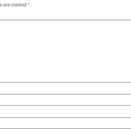
ds are marked
*