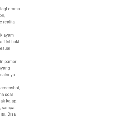
 lagi drama
oh,
e realita
uk ayam
ri ini hoki
sesuai
ain pamer
enyang
 mainnya
screenshot,
ma soal
gak kalap.
, sampai
tu. Bisa