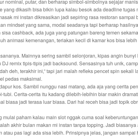
ur nominal, putar, dan berharap simbol-simbolnya sejajar mani
 yang dikasih bisa bikin lupa kalau besok ada deadline tugas
masak mi instan dikreasikan jadi sepiring rasa restoran sampai 
gan mindset yang sama, modal seadanya tapi berharap hasilny
eh sisa cashback, ada juga yang patungan bareng temen sekam
enuh animasi kemenangan, teriakan kecil di kamar kos bisa lebih
uasananya. Mainnya sering sambil selonjoran, kipas angin bunyi 
 DJ remix tipis-tipis jadi backsound. Sensasinya tuh unik, cam
 deh, terakhir ini,” tapi jari malah refleks pencet spin sekali la
evel pedas maksimal.
di dapur kos. Sambil nunggu nasi matang, ada aja yang cerita p
tubi. Cerita-cerita itu kadang dilebih-lebihin biar makin dramati
 biasa jadi terasa luar biasa. Dari hal receh bisa jadi topik ob
g mulai paham kalau main slot nggak cuma soal keberuntungan,
malah akhir bulan makan mi instan tanpa topping. Jadi biasanya
 atau pas lagi ada sisa lebih. Prinsipnya jelas, jangan sampai 