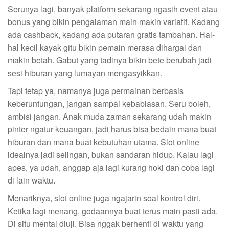
Serunya lagi, banyak platform sekarang ngasih event atau
bonus yang bikin pengalaman main makin variatif. Kadang
ada cashback, kadang ada putaran gratis tambahan. Hal-
hal kecil kayak gitu bikin pemain merasa dihargai dan
makin betah. Gabut yang tadinya bikin bete berubah jadi
sesi hiburan yang lumayan mengasyikkan.
Tapi tetap ya, namanya juga permainan berbasis
keberuntungan, jangan sampai kebablasan. Seru boleh,
ambisi jangan. Anak muda zaman sekarang udah makin
pinter ngatur keuangan, jadi harus bisa bedain mana buat
hiburan dan mana buat kebutuhan utama. Slot online
idealnya jadi selingan, bukan sandaran hidup. Kalau lagi
apes, ya udah, anggap aja lagi kurang hoki dan coba lagi
di lain waktu.
Menariknya, slot online juga ngajarin soal kontrol diri.
Ketika lagi menang, godaannya buat terus main pasti ada.
Di situ mental diuji. Bisa nggak berhenti di waktu yang