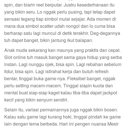
spin, dan biarin reel berputar. Justru kesederhanaan itu
yang bikin seru. Lo nggak perlu pusing, tapi tetap dapet
sensasi tegang tiap simbol mulai sejajar. Ada momen di
mana dua simbol scatter udah nongol dan lo cuma bisa
berharap satu lagi muncul di detik terakhir. Deg-degannya
tuh dapet banget, bikin jantung ikut balapan.
Anak muda sekarang kan maunya yang praktis dan cepat.
Slot online tuh masuk banget sama gaya hidup yang serba
instan. Lagi nunggu ojek, bisa spin. Lagi rebahan sebelum
tidur, bisa spin. Lagi istirahat kerja dan butuh refresh
bentar, tinggal buka game-nya. Fleksibel banget, nggak
perlu setting macem-macem. Tinggal siapin kuota dan
mental buat siap-siap kaget kalau tiba-tiba dapet jackpot
kecil yang bikin senyum sendiri.
Selain itu, variasi permainannya juga nggak bikin bosen.
Kalau satu game lagi kurang hoki, tinggal pindah ke game
lain dengan tema berbeda. Hari ini pengen nuansa Mesir