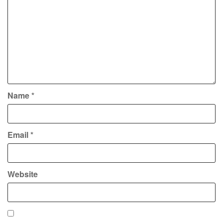
Name
*
Email
*
Website