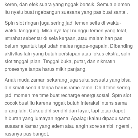
keren, dan efek suara yang nggak berisik. Semua elemen
itu nyatu buat ngebangun suasana yang pas buat santai.
Spin slot ringan juga sering jadi temen setia di waktu-
waktu tanggung. Misalnya lagi nunggu temen yang telat,
istirahat sebentar di sela kerjaan, atau malam hari pas
belum ngantuk tapi udah males ngapa-ngapain. Dibanding
aktivitas lain yang butuh persiapan atau fokus ekstra, spin
slot tinggal jalan. Tinggal buka, putar, dan nikmatin
prosesnya tanpa harus mikir panjang.
Anak muda zaman sekarang juga suka sesuatu yang bisa
dinikmati sendiri tanpa harus rame-rame. Chill time sering
jadi momen me time buat recharge energi sosial. Spin slot
cocok buat itu karena nggak butuh interaksi intens sama
orang lain. Cukup diri sendiri dan layar, tapi tetap dapet
hiburan yang lumayan ngena. Apalagi kalau dipadu sama
suasana kamar yang adem atau angin sore sambil ngemil,
rasanya pas banget.