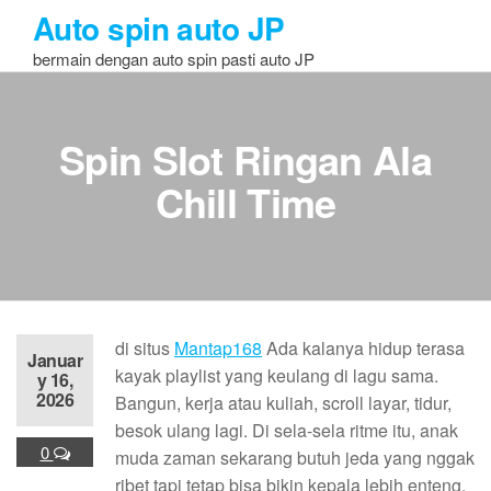
Skip
Auto spin auto JP
to
bermain dengan auto spin pasti auto JP
the
content
Spin Slot Ringan Ala
Chill Time
di situs
Mantap168
Ada kalanya hidup terasa
Januar
kayak playlist yang keulang di lagu sama.
y 16,
2026
Bangun, kerja atau kuliah, scroll layar, tidur,
besok ulang lagi. Di sela-sela ritme itu, anak
0
muda zaman sekarang butuh jeda yang nggak
ribet tapi tetap bisa bikin kepala lebih enteng.