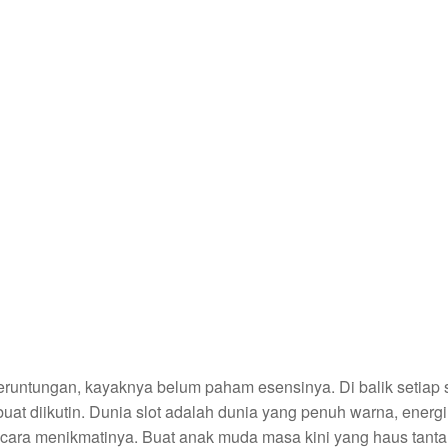
beruntungan, kayaknya belum paham esensinya. Di balik setiap 
 buat diikutin. Dunia slot adalah dunia yang penuh warna, energi
 cara menikmatinya. Buat anak muda masa kini yang haus tant