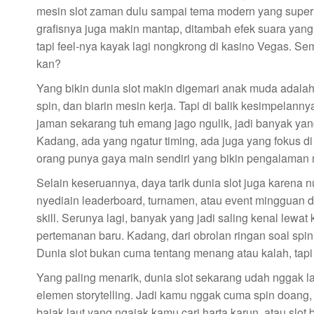
mesin slot zaman dulu sampai tema modern yang super 
grafisnya juga makin mantap, ditambah efek suara yang
tapi feel-nya kayak lagi nongkrong di kasino Vegas. Se
kan?
Yang bikin dunia slot makin digemari anak muda adalah
spin, dan biarin mesin kerja. Tapi di balik kesimpelann
jaman sekarang tuh emang jago ngulik, jadi banyak yan
Kadang, ada yang ngatur timing, ada juga yang fokus di 
orang punya gaya main sendiri yang bikin pengalaman 
Selain keseruannya, daya tarik dunia slot juga karena 
nyediain leaderboard, turnamen, atau event mingguan 
skill. Serunya lagi, banyak yang jadi saling kenal lewat 
pertemanan baru. Kadang, dari obrolan ringan soal spin 
Dunia slot bukan cuma tentang menang atau kalah, tap
Yang paling menarik, dunia slot sekarang udah nggak l
elemen storytelling. Jadi kamu nggak cuma spin doang, 
bajak laut yang ngajak kamu cari harta karun, atau slot