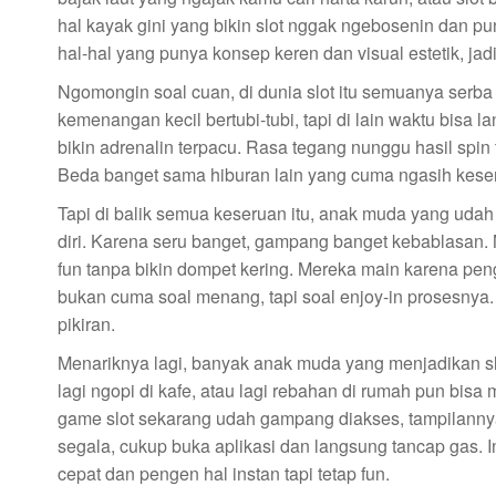
hal kayak gini yang bikin slot nggak ngebosenin dan p
hal-hal yang punya konsep keren dan visual estetik, jadi
Ngomongin soal cuan, di dunia slot itu semuanya serba
kemenangan kecil bertubi-tubi, tapi di lain waktu bisa 
bikin adrenalin terpacu. Rasa tegang nunggu hasil spin t
Beda banget sama hiburan lain yang cuma ngasih kese
Tapi di balik semua keseruan itu, anak muda yang uda
diri. Karena seru banget, gampang banget kebablasan. 
fun tanpa bikin dompet kering. Mereka main karena peng
bukan cuma soal menang, tapi soal enjoy-in prosesnya.
pikiran.
Menariknya lagi, banyak anak muda yang menjadikan slo
lagi ngopi di kafe, atau lagi rebahan di rumah pun bis
game slot sekarang udah gampang diakses, tampilannya 
segala, cukup buka aplikasi dan langsung tancap gas. 
cepat dan pengen hal instan tapi tetap fun.