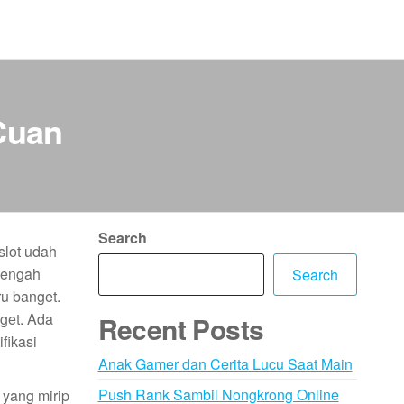
Cuan
Search
slot udah
 tengah
Search
ru banget.
eget. Ada
Recent Posts
fikasi
Anak Gamer dan Cerita Lucu Saat Main
Push Rank Sambil Nongkrong Online
 yang mirip