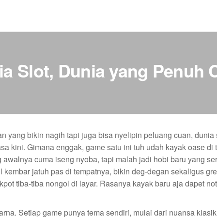
ia Slot, Dunia yang Penuh 
 yang bikin nagih tapi juga bisa nyelipin peluang cuan, dunia 
sa kini. Gimana enggak, game satu ini tuh udah kayak oase di
g awalnya cuma iseng nyoba, tapi malah jadi hobi baru yang se
l kembar jatuh pas di tempatnya, bikin deg-degan sekaligus gr
kpot tiba-tiba nongol di layar. Rasanya kayak baru aja dapet noti
warna. Setiap game punya tema sendiri, mulai dari nuansa klasik