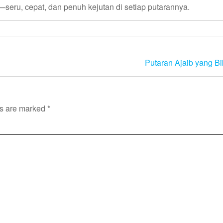
—seru, cepat, dan penuh kejutan di setiap putarannya.
Putaran Ajaib yang Bi
ds are marked
*