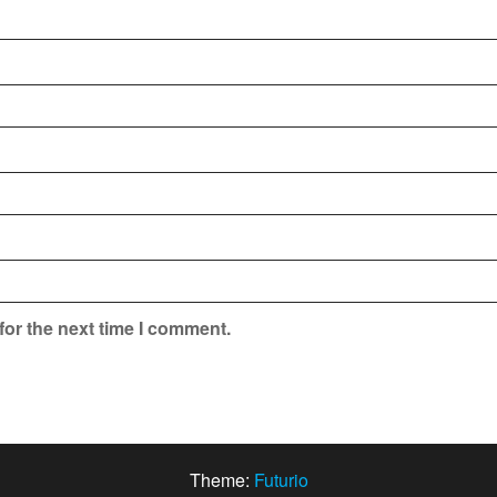
for the next time I comment.
Theme:
Futurio