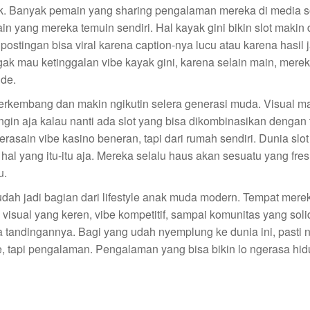
arik. Banyak pemain yang sharing pengalaman mereka di media s
ain yang mereka temuin sendiri. Hal kayak gini bikin slot makin 
 postingan bisa viral karena caption-nya lucu atau karena hasil 
ggak mau ketinggalan vibe kayak gini, karena selain main, merek
ide.
s berkembang dan makin ngikutin selera generasi muda. Visual m
yangin aja kalau nanti ada slot yang bisa dikombinasikan dengan
asain vibe kasino beneran, tapi dari rumah sendiri. Dunia slot
l yang itu-itu aja. Mereka selalu haus akan sesuatu yang fre
u.
 udah jadi bagian dari lifestyle anak muda modern. Tempat mere
i visual yang keren, vibe kompetitif, sampai komunitas yang soli
 tandingannya. Bagi yang udah nyemplung ke dunia ini, pasti n
, tapi pengalaman. Pengalaman yang bisa bikin lo ngerasa hid