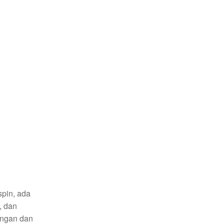
spin, ada
, dan
angan dan