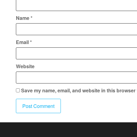
Name
*
Email
*
Website
Save my name, email, and website in this browser 