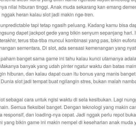
unya nilai hiburan tinggi. Anak muda sekarang kan emang deme
 nggak heran kalau slot jadi makin nge-tren.
 unpredictable tapi tetap ngasih peluang. Kadang kamu bisa da
langsung dapet jackpot gede yang bikin senyum sepanjang hari. 
erakhir, terus tiba-tiba muncul kombinasi yang pas, bikin euforia
nangan sementara. Di slot, ada sensasi kemenangan yang nyat
h paham banget sama game ini tahu kalau kunci utamanya adala
Makanya banyak yang udah pinter ngatur waktu dan batas main 
in hiburan, dan kalau dapat cuan itu bonus yang manis banget.
 Dunia slot jadi tempat buat ngilangin stres, bukan malah nam
t sebagai cara untuk ngisi waktu di sela kesibukan. Lagi nun
a main. Semua fleksibel banget. Dengan teknologi yang makin ca
responsif, dan loading-nya cepat. Jadi nggak perlu repot buka
Ini yang bikin game ini makin nempel di keseharian anak muda 