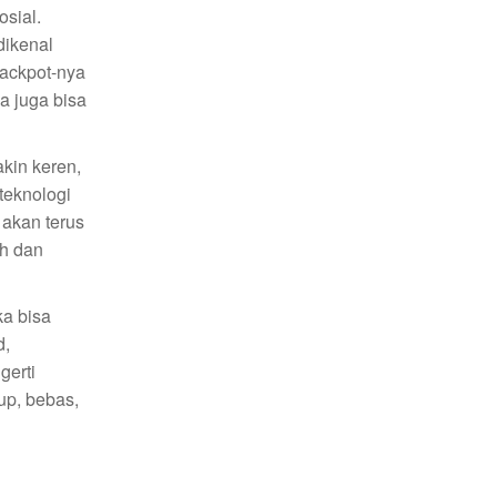
osial.
dikenal
jackpot-nya
a juga bisa
akin keren,
 teknologi
 akan terus
sh dan
ka bisa
d,
gerti
up, bebas,