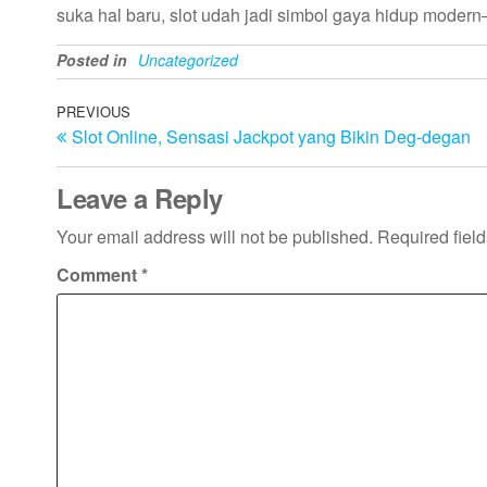
suka hal baru, slot udah jadi simbol gaya hidup modern
Posted in
Uncategorized
Post
Previous
PREVIOUS
Slot Online, Sensasi Jackpot yang Bikin Deg-degan
Post
navigation
Leave a Reply
Your email address will not be published.
Required fiel
Comment
*