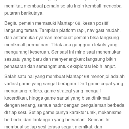
memikat, membuat pemain selalu ingin kembali mencoba
putaran berikutnya.
Begitu pemain memasuki Mantap168, kesan positif
langsung terasa. Tampilan platform rapi, navigasi mudah,
dan antarmuka nyaman membuat pemain bisa langsung
menikmati permainan. Tidak ada gangguan teknis yang
mengurangi keseruan. Sensasi ini mirip saat menemukan
sesuatu yang baru dan menyenangkan: langsung bikin
penasaran dan semangat untuk eksplorasi lebih lanjut.
Salah satu hal yang membuat Mantap168 menonjol adalah
variasi game yang sangat beragam. Dari game cepat yang
menantang refleks, game strategi yang menguji
kecerdikan, hingga game santai yang bisa dinikmati
dengan tenang, semua hadir dengan pengalaman berbeda
di tiap sesi. Setiap game punya karakter unik, mekanisme
berbeda, dan tantangan yang bervariasi. Sensasi ini
membuat setiap sesi terasa segar, memikat, dan