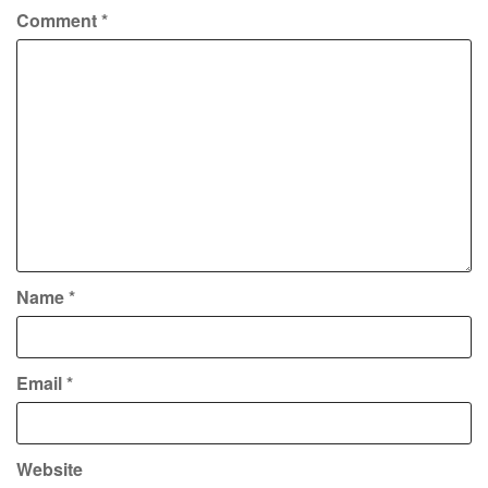
Comment
*
Name
*
Email
*
Website