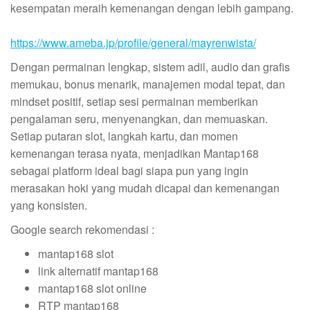
kesempatan meraih kemenangan dengan lebih gampang.
https://www.ameba.jp/profile/general/mayrenwista/
Dengan permainan lengkap, sistem adil, audio dan grafis
memukau, bonus menarik, manajemen modal tepat, dan
mindset positif, setiap sesi permainan memberikan
pengalaman seru, menyenangkan, dan memuaskan.
Setiap putaran slot, langkah kartu, dan momen
kemenangan terasa nyata, menjadikan Mantap168
sebagai platform ideal bagi siapa pun yang ingin
merasakan hoki yang mudah dicapai dan kemenangan
yang konsisten.
Google search rekomendasi :
mantap168 slot
link alternatif mantap168
mantap168 slot online
RTP mantap168