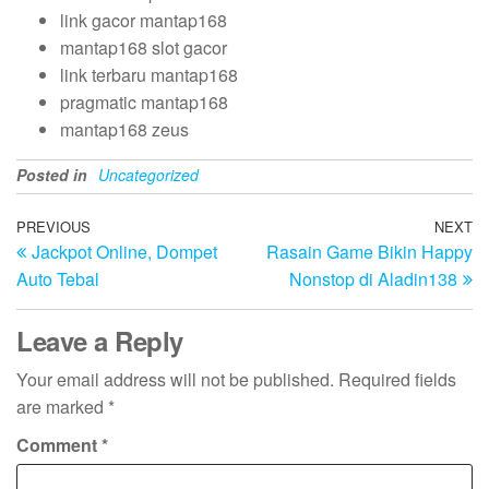
link gacor mantap168
mantap168 slot gacor
link terbaru mantap168
pragmatic mantap168
mantap168 zeus
Posted in
Uncategorized
Post
Previous
PREVIOUS
NEXT
N
Jackpot Online, Dompet
Rasain Game Bikin Happy
Post
Po
navigation
Auto Tebal
Nonstop di Aladin138
Leave a Reply
Your email address will not be published.
Required fields
are marked
*
Comment
*