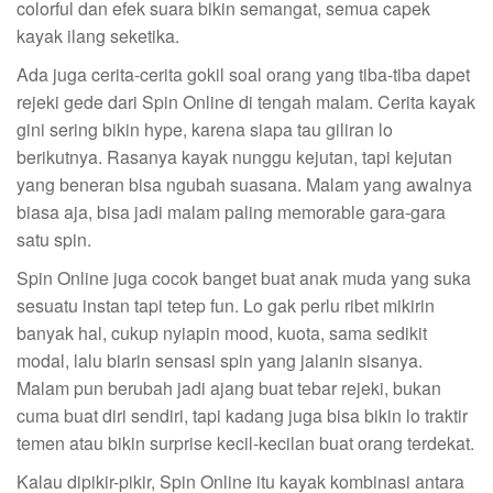
colorful dan efek suara bikin semangat, semua capek
kayak ilang seketika.
Ada juga cerita-cerita gokil soal orang yang tiba-tiba dapet
rejeki gede dari Spin Online di tengah malam. Cerita kayak
gini sering bikin hype, karena siapa tau giliran lo
berikutnya. Rasanya kayak nunggu kejutan, tapi kejutan
yang beneran bisa ngubah suasana. Malam yang awalnya
biasa aja, bisa jadi malam paling memorable gara-gara
satu spin.
Spin Online juga cocok banget buat anak muda yang suka
sesuatu instan tapi tetep fun. Lo gak perlu ribet mikirin
banyak hal, cukup nyiapin mood, kuota, sama sedikit
modal, lalu biarin sensasi spin yang jalanin sisanya.
Malam pun berubah jadi ajang buat tebar rejeki, bukan
cuma buat diri sendiri, tapi kadang juga bisa bikin lo traktir
temen atau bikin surprise kecil-kecilan buat orang terdekat.
Kalau dipikir-pikir, Spin Online itu kayak kombinasi antara