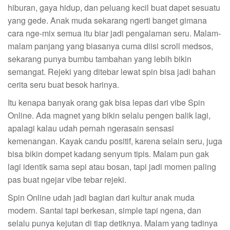
hiburan, gaya hidup, dan peluang kecil buat dapet sesuatu
yang gede. Anak muda sekarang ngerti banget gimana
cara nge-mix semua itu biar jadi pengalaman seru. Malam-
malam panjang yang biasanya cuma diisi scroll medsos,
sekarang punya bumbu tambahan yang lebih bikin
semangat. Rejeki yang ditebar lewat spin bisa jadi bahan
cerita seru buat besok harinya.
Itu kenapa banyak orang gak bisa lepas dari vibe Spin
Online. Ada magnet yang bikin selalu pengen balik lagi,
apalagi kalau udah pernah ngerasain sensasi
kemenangan. Kayak candu positif, karena selain seru, juga
bisa bikin dompet kadang senyum tipis. Malam pun gak
lagi identik sama sepi atau bosan, tapi jadi momen paling
pas buat ngejar vibe tebar rejeki.
Spin Online udah jadi bagian dari kultur anak muda
modern. Santai tapi berkesan, simple tapi ngena, dan
selalu punya kejutan di tiap detiknya. Malam yang tadinya