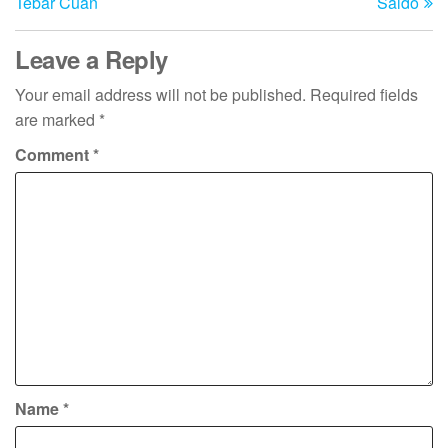
Tebar Cuan
Saldo
Leave a Reply
Your email address will not be published.
Required fields
are marked
*
Comment
*
Name
*