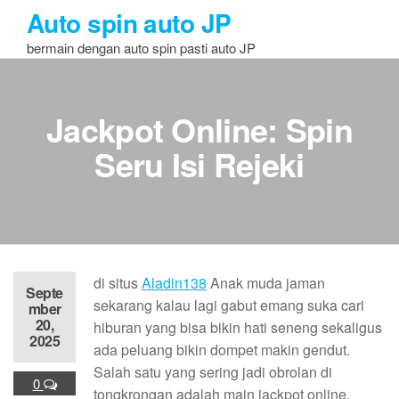
Skip
Auto spin auto JP
to
bermain dengan auto spin pasti auto JP
the
content
Jackpot Online: Spin
Seru Isi Rejeki
di situs
Aladin138
Anak muda jaman
Septe
sekarang kalau lagi gabut emang suka cari
mber
20,
hiburan yang bisa bikin hati seneng sekaligus
2025
ada peluang bikin dompet makin gendut.
Salah satu yang sering jadi obrolan di
0
tongkrongan adalah main jackpot online.