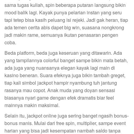
sama tugas kuliah, spin beberapa putaran langsung bikin
mood balik lagi. Kayak punya pelarian instan yang seru
tapi tetep bisa kasih peluang isi rejeki. Jadi gak heran, tiap
ada temen cerita abis dapet big win, suasana nongkrong
jadi makin rame, semuanya ikutan penasaran pengen
coba.
Beda platform, beda juga keseruan yang ditawarin. Ada
yang tampilannya colorful banget sampe bikin mata betah,
ada juga yang nuansanya elegan kayak lagi main di
kasino beneran. Suara efeknya juga bikin tambah greget,
tiap kali simbol jackpot hampir nyambung tuh jantung
rasanya mau copot. Anak muda yang doyan sensasi
biasanya nyari game dengan efek dramatis biar feel
mainnya makin maksimal.
Selain itu, jackpot online juga sering banget ngasih bonus-
bonus manis. Mulai dari free spin, multiplier, sampe event
harian yang bisa jadi kesempatan nambah saldo tanpa