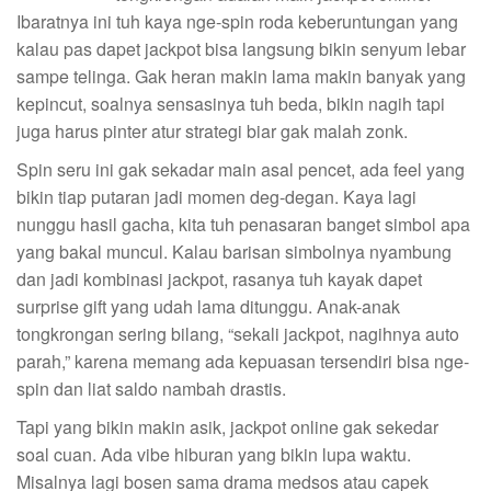
Ibaratnya ini tuh kaya nge-spin roda keberuntungan yang
kalau pas dapet jackpot bisa langsung bikin senyum lebar
sampe telinga. Gak heran makin lama makin banyak yang
kepincut, soalnya sensasinya tuh beda, bikin nagih tapi
juga harus pinter atur strategi biar gak malah zonk.
Spin seru ini gak sekadar main asal pencet, ada feel yang
bikin tiap putaran jadi momen deg-degan. Kaya lagi
nunggu hasil gacha, kita tuh penasaran banget simbol apa
yang bakal muncul. Kalau barisan simbolnya nyambung
dan jadi kombinasi jackpot, rasanya tuh kayak dapet
surprise gift yang udah lama ditunggu. Anak-anak
tongkrongan sering bilang, “sekali jackpot, nagihnya auto
parah,” karena memang ada kepuasan tersendiri bisa nge-
spin dan liat saldo nambah drastis.
Tapi yang bikin makin asik, jackpot online gak sekedar
soal cuan. Ada vibe hiburan yang bikin lupa waktu.
Misalnya lagi bosen sama drama medsos atau capek