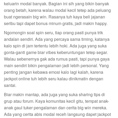
keluarin modal banyak. Bagian ini sih yang bikin banyak
orang betah, karena walau modal kecil tetep ada peluang
buat ngerasain big win. Rasanya tuh kaya beli jajanan
seribu tapi dapet bonus minum gratis, jadi makin happy.
Ngomongin soal spin seru, tiap orang pasti punya trik
andalan sendiri. Ada yang percaya sama timing, katanya
kalo spin di jam tertentu lebih hoki. Ada juga yang suka
gonta-ganti game biar vibes keberuntungan tetep segar.
Walau sebenernya gak ada rumus pasti, tapi punya gaya
main sendiri bikin pengalaman jadi lebih personal. Yang
penting jangan kebawa emosi kalo lagi kalah, karena
jackpot online tuh lebih seru kalau dinikmatin dengan
santai.
Biar makin mantap, ada juga yang suka sharing tips di
grup atau forum. Kaya komunitas kecil gitu, tempat anak-
anak gaul tuker pengalaman dan cerita big win mereka.
Ada yang cerita abis modal receh langsung dapet jackpot