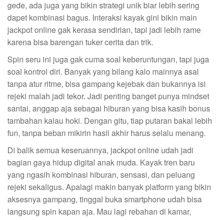
gede, ada juga yang bikin strategi unik biar lebih sering
dapet kombinasi bagus. Interaksi kayak gini bikin main
jackpot online gak kerasa sendirian, tapi jadi lebih rame
karena bisa barengan tuker cerita dan trik.
Spin seru ini juga gak cuma soal keberuntungan, tapi juga
soal kontrol diri. Banyak yang bilang kalo mainnya asal
tanpa atur ritme, bisa gampang kejebak dan bukannya isi
rejeki malah jadi tekor. Jadi penting banget punya mindset
santai, anggap aja sebagai hiburan yang bisa kasih bonus
tambahan kalau hoki. Dengan gitu, tiap putaran bakal lebih
fun, tanpa beban mikirin hasil akhir harus selalu menang.
Di balik semua keseruannya, jackpot online udah jadi
bagian gaya hidup digital anak muda. Kayak tren baru
yang ngasih kombinasi hiburan, sensasi, dan peluang
rejeki sekaligus. Apalagi makin banyak platform yang bikin
aksesnya gampang, tinggal buka smartphone udah bisa
langsung spin kapan aja. Mau lagi rebahan di kamar,