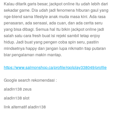
Kalau ditarik garis besar, jackpot online itu udah lebih dari
sekadar game. Dia udah jadi fenomena hiburan gaul yang
nge-blend sama lifestyle anak muda masa kini. Ada rasa
penasaran, ada sensasi, ada cuan, dan ada cerita seru
yang bisa dibagi. Semua hal itu bikin jackpot online jadi
salah satu cara fresh buat isi rejeki sambil tetap enjoy
hidup. Jadi buat yang pengen coba spin seru, pastiin
mindsetnya happy dan jangan lupa nikmatin tiap putaran
biar pengalaman makin mantap.
https://www.salmonshop.ca/profile/rqolplay338049/profile
Google search rekomendasi :
aladin138 zeus
aladin138 slot
link alternatif aladin138