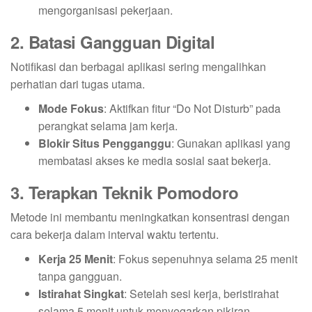
mengorganisasi pekerjaan.
2. Batasi Gangguan Digital
Notifikasi dan berbagai aplikasi sering mengalihkan
perhatian dari tugas utama.
Mode Fokus
: Aktifkan fitur “Do Not Disturb” pada
perangkat selama jam kerja.
Blokir Situs Pengganggu
: Gunakan aplikasi yang
membatasi akses ke media sosial saat bekerja.
3. Terapkan Teknik Pomodoro
Metode ini membantu meningkatkan konsentrasi dengan
cara bekerja dalam interval waktu tertentu.
Kerja 25 Menit
: Fokus sepenuhnya selama 25 menit
tanpa gangguan.
Istirahat Singkat
: Setelah sesi kerja, beristirahat
selama 5 menit untuk menyegarkan pikiran.