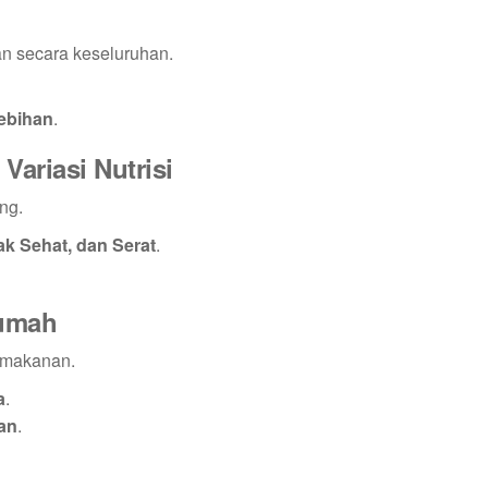
an secara keseluruhan.
ebihan
.
ariasi Nutrisi
ng.
k Sehat, dan Serat
.
Rumah
 makanan.
a
.
an
.