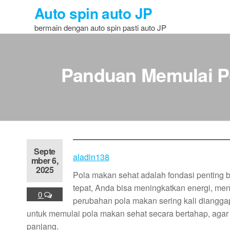
Skip
Auto spin auto JP
to
bermain dengan auto spin pasti auto JP
the
content
Panduan Memulai Po
Septe
aladin138
mber 6,
2025
Pola makan sehat adalah fondasi penting b
tepat, Anda bisa meningkatkan energi, men
0
perubahan pola makan sering kali diangga
untuk memulai pola makan sehat secara bertahap, aga
panjang.