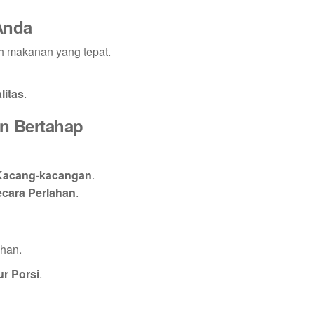
Anda
 makanan yang tepat.
litas
.
an Bertahap
 Kacang-kacangan
.
cara Perlahan
.
han.
r Porsi
.