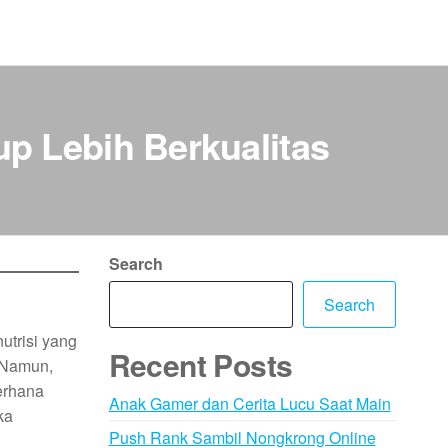
p Lebih Berkualitas
Search
Search
utrisi yang
Recent Posts
. Namun,
erhana
Anak Gamer dan Cerita Lucu Saat Main
ka
Push Rank Sambil Nongkrong Online