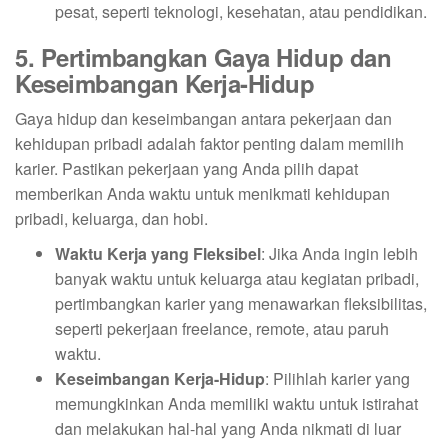
pesat, seperti teknologi, kesehatan, atau pendidikan.
5. Pertimbangkan Gaya Hidup dan
Keseimbangan Kerja-Hidup
Gaya hidup dan keseimbangan antara pekerjaan dan
kehidupan pribadi adalah faktor penting dalam memilih
karier. Pastikan pekerjaan yang Anda pilih dapat
memberikan Anda waktu untuk menikmati kehidupan
pribadi, keluarga, dan hobi.
Waktu Kerja yang Fleksibel
: Jika Anda ingin lebih
banyak waktu untuk keluarga atau kegiatan pribadi,
pertimbangkan karier yang menawarkan fleksibilitas,
seperti pekerjaan freelance, remote, atau paruh
waktu.
Keseimbangan Kerja-Hidup
: Pilihlah karier yang
memungkinkan Anda memiliki waktu untuk istirahat
dan melakukan hal-hal yang Anda nikmati di luar