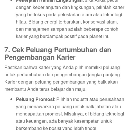
dengan keberlanjutan dan lingkungan, pilihlah karier
yang berfokus pada pelestarian alam atau teknologi
hijau. Bidang energi terbarukan, konservasi alam,
dan manajemen sampah adalah beberapa contoh
karier yang berdampak positif pada planet ini.
7. Cek Peluang Pertumbuhan dan
Pengembangan Karier
Pastikan bahwa karier yang Anda pilih memiliki peluang
untuk pertumbuhan dan pengembangan jangka panjang.
Karier dengan peluang pengembangan yang baik akan
membantu Anda terus belajar dan maju.
Peluang Promosi
: Pilihlah industri atau perusahaan
yang menawarkan peluang untuk naik jabatan atau
mendapatkan promosi. Misalnya, di bidang teknologi
atau keuangan, ada banyak kesempatan untuk
berkembang ke posisi yang lebih tinggi.