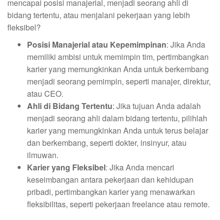
mencapai posisi manajerial, menjadi seorang ahli di
bidang tertentu, atau menjalani pekerjaan yang lebih
fleksibel?
Posisi Manajerial atau Kepemimpinan
: Jika Anda
memiliki ambisi untuk memimpin tim, pertimbangkan
karier yang memungkinkan Anda untuk berkembang
menjadi seorang pemimpin, seperti manajer, direktur,
atau CEO.
Ahli di Bidang Tertentu
: Jika tujuan Anda adalah
menjadi seorang ahli dalam bidang tertentu, pilihlah
karier yang memungkinkan Anda untuk terus belajar
dan berkembang, seperti dokter, insinyur, atau
ilmuwan.
Karier yang Fleksibel
: Jika Anda mencari
keseimbangan antara pekerjaan dan kehidupan
pribadi, pertimbangkan karier yang menawarkan
fleksibilitas, seperti pekerjaan freelance atau remote.