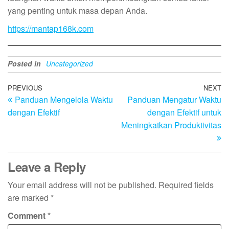
yang penting untuk masa depan Anda.
https://mantap168k.com
Posted in
Uncategorized
Post
Previous
PREVIOUS
NEXT
N
Panduan Mengelola Waktu
Panduan Mengatur Waktu
Post
Po
navigation
dengan Efektif
dengan Efektif untuk
Meningkatkan Produktivitas
Leave a Reply
Your email address will not be published.
Required fields
are marked
*
Comment
*