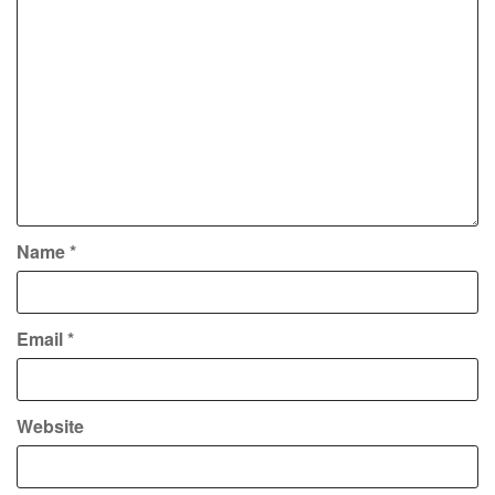
Name
*
Email
*
Website