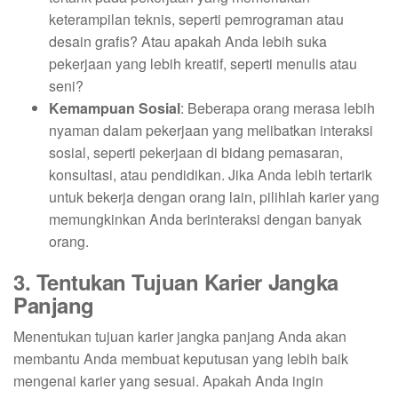
keterampilan teknis, seperti pemrograman atau
desain grafis? Atau apakah Anda lebih suka
pekerjaan yang lebih kreatif, seperti menulis atau
seni?
Kemampuan Sosial
: Beberapa orang merasa lebih
nyaman dalam pekerjaan yang melibatkan interaksi
sosial, seperti pekerjaan di bidang pemasaran,
konsultasi, atau pendidikan. Jika Anda lebih tertarik
untuk bekerja dengan orang lain, pilihlah karier yang
memungkinkan Anda berinteraksi dengan banyak
orang.
3. Tentukan Tujuan Karier Jangka
Panjang
Menentukan tujuan karier jangka panjang Anda akan
membantu Anda membuat keputusan yang lebih baik
mengenai karier yang sesuai. Apakah Anda ingin