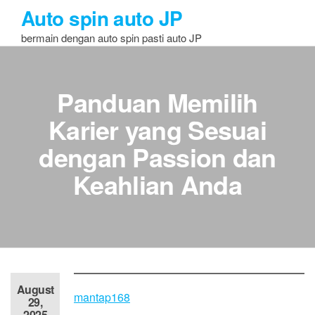
Skip
Auto spin auto JP
to
bermain dengan auto spin pasti auto JP
the
content
Panduan Memilih
Karier yang Sesuai
dengan Passion dan
Keahlian Anda
August
mantap168
29,
2025