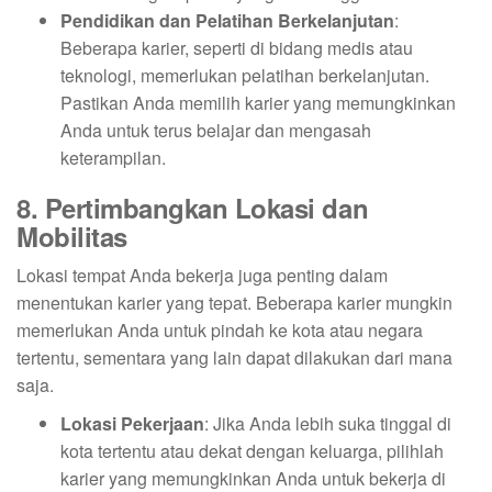
Pendidikan dan Pelatihan Berkelanjutan
:
Beberapa karier, seperti di bidang medis atau
teknologi, memerlukan pelatihan berkelanjutan.
Pastikan Anda memilih karier yang memungkinkan
Anda untuk terus belajar dan mengasah
keterampilan.
8. Pertimbangkan Lokasi dan
Mobilitas
Lokasi tempat Anda bekerja juga penting dalam
menentukan karier yang tepat. Beberapa karier mungkin
memerlukan Anda untuk pindah ke kota atau negara
tertentu, sementara yang lain dapat dilakukan dari mana
saja.
Lokasi Pekerjaan
: Jika Anda lebih suka tinggal di
kota tertentu atau dekat dengan keluarga, pilihlah
karier yang memungkinkan Anda untuk bekerja di