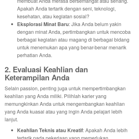
membuat Anda merasa bersemangat atau senang.
Apakah Anda tertarik dengan seni, teknologi,
kesehatan, atau kegiatan sosial?
Eksplorasi Minat Baru
: Jika Anda belum yakin
dengan minat Anda, pertimbangkan untuk mencoba
berbagai kegiatan atau magang di berbagai bidang
untuk menemukan apa yang benar-benar menarik
perhatian Anda.
2. Evaluasi Keahlian dan
Keterampilan Anda
Selain passion, penting juga untuk mempertimbangkan
keahlian yang Anda miliki. Pilihlah karier yang
memungkinkan Anda untuk mengembangkan keahlian
yang Anda kuasai atau yang ingin Anda pelajari lebih
lanjut.
Keahlian Teknis atau Kreatif
: Apakah Anda lebih
tertarik pada pekerjaan yang memerlukan