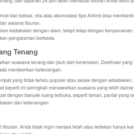
m renang, dan layanan 24 jam akan membuat liburan Anda lebih s
rivat dan bebas, vila atau akomodasi tipe Airbnb bisa memberi
an selama liburan.
sakan kedekatan dengan alam, tetapi tetap dengan kenyamanan
ikan pengalaman berbeda.
yang Tenang
rkan suasana tenang dan jauh dari keramaian. Destinasi yang t
pada memberikan ketenangan.
tempat yang tidak terlalu populer atau sesak dengan wisatawan, 
at seperti ini seringkali menawarkan suasana yang lebih damai
pat dengan banyak ruang terbuka, seperti taman, pantai yang se
ebasan dan ketenangan.
at liburan. Anda tidak ingin merasa lelah atau tertekan hanya ka