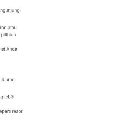
engunjungi
ran atau
pilihlah
nsi Anda.
liburan
ng lebih
perti resor