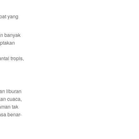
pat yang
an banyak
iptakan
tai tropis,
an liburan
kan cuaca,
aman tak
asa benar-