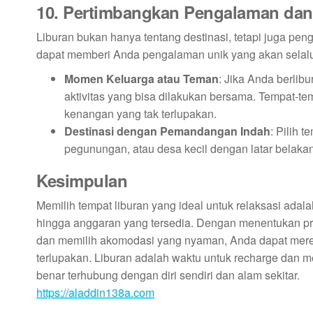
10. Pertimbangkan Pengalaman dan
Liburan bukan hanya tentang destinasi, tetapi juga p
dapat memberi Anda pengalaman unik yang akan selalu
Momen Keluarga atau Teman
: Jika Anda berlib
aktivitas yang bisa dilakukan bersama. Tempat-te
kenangan yang tak terlupakan.
Destinasi dengan Pemandangan Indah
: Pilih 
pegunungan, atau desa kecil dengan latar belak
Kesimpulan
Memilih tempat liburan yang ideal untuk relaksasi adal
hingga anggaran yang tersedia. Dengan menentukan pr
dan memilih akomodasi yang nyaman, Anda dapat mer
terlupakan. Liburan adalah waktu untuk recharge dan m
benar terhubung dengan diri sendiri dan alam sekitar.
https://aladdin138a.com