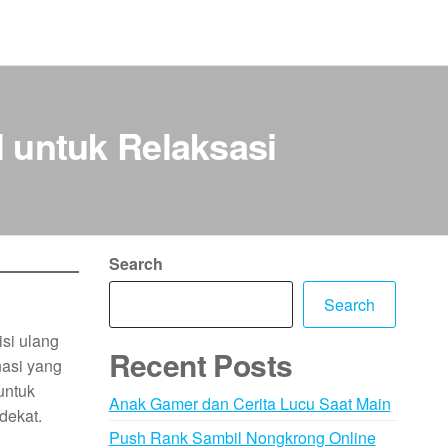
 untuk Relaksasi
Search
Search
isi ulang
Recent Posts
nasi yang
untuk
Anak Gamer dan Cerita Lucu Saat Main
dekat.
Push Rank Sambil Nongkrong Online