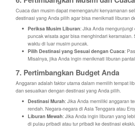
Cuaca dan musim dapat memengaruhi kenyamanan selam
destinasi yang Anda pilih agar bisa menikmati liburan
Periksa Musim Liburan
: Jika Anda mengunjungi 
puncak wisata agar bisa menghindari keramaian. S
waktu di luar musim puncak.
Pilih Destinasi yang Sesuai dengan Cuaca
: Pa
Misalnya, jika Anda ingin menikmati liburan panta
7. Pertimbangkan Budget Anda
Anggaran adalah faktor utama dalam memilih tempat lib
dan sesuaikan dengan destinasi yang Anda pilih.
Destinasi Murah
: Jika Anda memiliki anggaran te
rendah. Negara-negara di Asia Tenggara atau Erop
Liburan Mewah
: Jika Anda ingin liburan yang le
di pulau pribadi atau tur pribadi ke destinasi eksklu