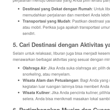
perjalanan menuju destinasi yang Anda pilih terlalu pan
Destinasi yang Dekat dengan Rumah
: Untuk lib
memudahkan perjalanan dan memberi Anda lebih b
Transportasi yang Mudah
: Pastikan destinasi 
atau mobil. Periksa juga apakah transportasi umu
sendiri.
5. Cari Destinasi dengan Aktivitas
Selain untuk relaksasi, liburan juga bisa menjadi kesem
menawarkan berbagai aktivitas yang sesuai dengan min
Olahraga Air
: Jika Anda suka olahraga air, pilih 
snorkeling, atau menyelam.
Wisata Alam dan Petualangan
: Bagi Anda yang s
kegiatan luar ruangan lainnya bisa memberi And
Wisata Kuliner
: Jika Anda pencinta kuliner, pil
selera. Anda bisa menikmati masakan lokal sambil
6. Pertimbangkan Musim dan Cuaca