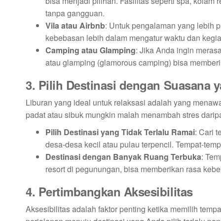
bisa menjadi pilihan. Fasilitas seperti spa, kola
tanpa gangguan.
Vila atau Airbnb
: Untuk pengalaman yang lebih p
kebebasan lebih dalam mengatur waktu dan kegiat
Camping atau Glamping
: Jika Anda ingin mera
atau glamping (glamorous camping) bisa member
3. Pilih Destinasi dengan Suasana 
Liburan yang ideal untuk relaksasi adalah yang menawa
padat atau sibuk mungkin malah menambah stres dari
Pilih Destinasi yang Tidak Terlalu Ramai
: Cari 
desa-desa kecil atau pulau terpencil. Tempat-temp
Destinasi dengan Banyak Ruang Terbuka
: Tem
resort di pegunungan, bisa memberikan rasa keb
4. Pertimbangkan Aksesibilitas
Aksesibilitas adalah faktor penting ketika memilih temp