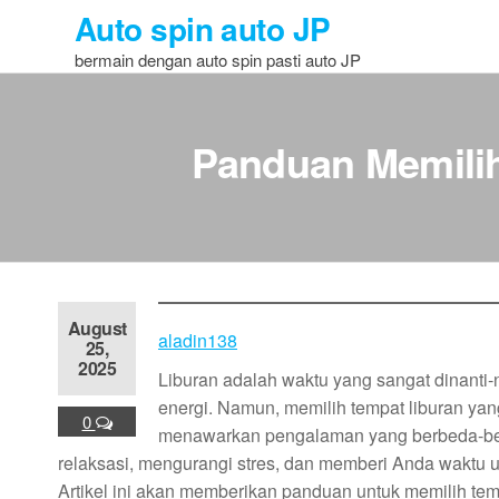
Skip
Auto spin auto JP
to
bermain dengan auto spin pasti auto JP
the
content
Panduan Memilih
August
aladin138
25,
2025
Liburan adalah waktu yang sangat dinanti-na
energi. Namun, memilih tempat liburan yan
0
menawarkan pengalaman yang berbeda-bed
relaksasi, mengurangi stres, dan memberi Anda waktu u
Artikel ini akan memberikan panduan untuk memilih tem