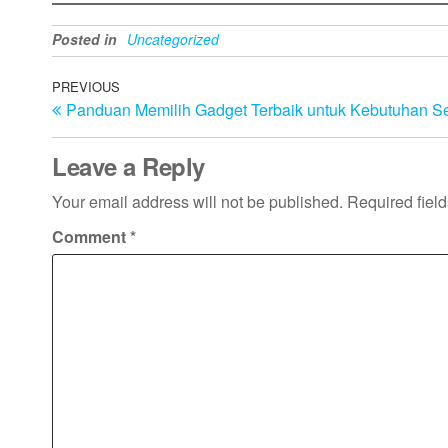
Posted in
Uncategorized
Post
Previous
PREVIOUS
Panduan Memilih Gadget Terbaik untuk Kebutuhan Se
Post
navigation
Leave a Reply
Your email address will not be published.
Required fiel
Comment
*