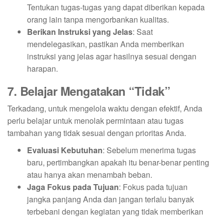
Tentukan tugas-tugas yang dapat diberikan kepada
orang lain tanpa mengorbankan kualitas.
Berikan Instruksi yang Jelas
: Saat
mendelegasikan, pastikan Anda memberikan
instruksi yang jelas agar hasilnya sesuai dengan
harapan.
7. Belajar Mengatakan “Tidak”
Terkadang, untuk mengelola waktu dengan efektif, Anda
perlu belajar untuk menolak permintaan atau tugas
tambahan yang tidak sesuai dengan prioritas Anda.
Evaluasi Kebutuhan
: Sebelum menerima tugas
baru, pertimbangkan apakah itu benar-benar penting
atau hanya akan menambah beban.
Jaga Fokus pada Tujuan
: Fokus pada tujuan
jangka panjang Anda dan jangan terlalu banyak
terbebani dengan kegiatan yang tidak memberikan