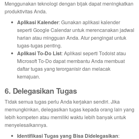
Menggunakan teknologi dengan bijak dapat meningkatkan
produktivitas Anda.
Aplikasi Kalender
: Gunakan aplikasi kalender
seperti Google Calendar untuk merencanakan jadwal
harian atau mingguan Anda. Atur pengingat untuk
tugas-tugas penting.
Aplikasi To-Do List
: Aplikasi seperti Todoist atau
Microsoft To-Do dapat membantu Anda membuat
daftar tugas yang terorganisir dan melacak
kemajuan.
6. Delegasikan Tugas
Tidak semua tugas perlu Anda kerjakan sendiri. Jika
memungkinkan, delegasikan tugas kepada orang lain yang
lebih kompeten atau memiliki waktu lebih banyak untuk
menyelesaikannya.
Identifikasi Tugas yang Bisa Didelegasikan
: