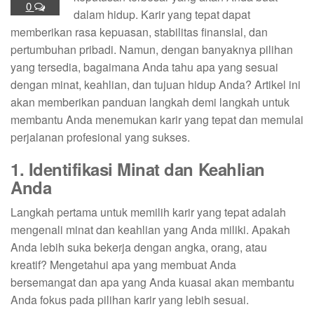
0
dalam hidup. Karir yang tepat dapat
memberikan rasa kepuasan, stabilitas finansial, dan
pertumbuhan pribadi. Namun, dengan banyaknya pilihan
yang tersedia, bagaimana Anda tahu apa yang sesuai
dengan minat, keahlian, dan tujuan hidup Anda? Artikel ini
akan memberikan panduan langkah demi langkah untuk
membantu Anda menemukan karir yang tepat dan memulai
perjalanan profesional yang sukses.
1. Identifikasi Minat dan Keahlian
Anda
Langkah pertama untuk memilih karir yang tepat adalah
mengenali minat dan keahlian yang Anda miliki. Apakah
Anda lebih suka bekerja dengan angka, orang, atau
kreatif? Mengetahui apa yang membuat Anda
bersemangat dan apa yang Anda kuasai akan membantu
Anda fokus pada pilihan karir yang lebih sesuai.