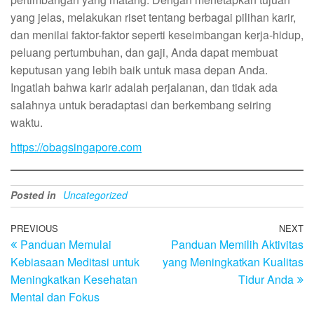
yang jelas, melakukan riset tentang berbagai pilihan karir,
dan menilai faktor-faktor seperti keseimbangan kerja-hidup,
peluang pertumbuhan, dan gaji, Anda dapat membuat
keputusan yang lebih baik untuk masa depan Anda.
Ingatlah bahwa karir adalah perjalanan, dan tidak ada
salahnya untuk beradaptasi dan berkembang seiring
waktu.
https://obagsingapore.com
Posted in
Uncategorized
Post
Previous
PREVIOUS
NEXT
N
Panduan Memulai
Panduan Memilih Aktivitas
Post
Po
navigation
Kebiasaan Meditasi untuk
yang Meningkatkan Kualitas
Meningkatkan Kesehatan
Tidur Anda
Mental dan Fokus