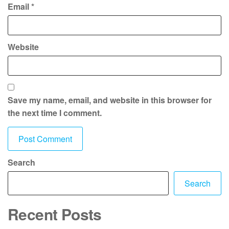
Email
*
Website
Save my name, email, and website in this browser for
the next time I comment.
Search
Search
Recent Posts