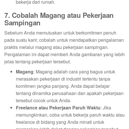
bekerja dari rumah.
7. Cobalah Magang atau Pekerjaan
Sampingan
Sebelum Anda memutuskan untuk berkomitmen penuh
pada suatu karir, cobalah untuk mendapatkan pengalaman
praktis melalui magang atau pekerjaan sampingan.
Pengalaman ini dapat memberi Anda gambaran yang lebih
jelas tentang pekerjaan tersebut.
Magang
: Magang adalah cara yang bagus untuk
merasakan pekerjaan di industri tertentu tanpa
komitmen jangka panjang. Anda dapat belajar
tentang dinamika perusahaan dan apakah pekerjaan
tersebut cocok untuk Anda.
Freelance atau Pekerjaan Paruh Waktu
: Jika
memungkinkan, coba untuk bekerja paruh waktu atau
freelance di bidang yang Anda minati untuk