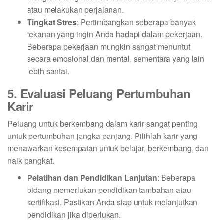
atau melakukan perjalanan.
Tingkat Stres
: Pertimbangkan seberapa banyak
tekanan yang ingin Anda hadapi dalam pekerjaan.
Beberapa pekerjaan mungkin sangat menuntut
secara emosional dan mental, sementara yang lain
lebih santai.
5. Evaluasi Peluang Pertumbuhan
Karir
Peluang untuk berkembang dalam karir sangat penting
untuk pertumbuhan jangka panjang. Pilihlah karir yang
menawarkan kesempatan untuk belajar, berkembang, dan
naik pangkat.
Pelatihan dan Pendidikan Lanjutan
: Beberapa
bidang memerlukan pendidikan tambahan atau
sertifikasi. Pastikan Anda siap untuk melanjutkan
pendidikan jika diperlukan.