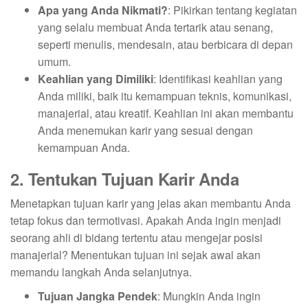
Apa yang Anda Nikmati?
: Pikirkan tentang kegiatan
yang selalu membuat Anda tertarik atau senang,
seperti menulis, mendesain, atau berbicara di depan
umum.
Keahlian yang Dimiliki
: Identifikasi keahlian yang
Anda miliki, baik itu kemampuan teknis, komunikasi,
manajerial, atau kreatif. Keahlian ini akan membantu
Anda menemukan karir yang sesuai dengan
kemampuan Anda.
2. Tentukan Tujuan Karir Anda
Menetapkan tujuan karir yang jelas akan membantu Anda
tetap fokus dan termotivasi. Apakah Anda ingin menjadi
seorang ahli di bidang tertentu atau mengejar posisi
manajerial? Menentukan tujuan ini sejak awal akan
memandu langkah Anda selanjutnya.
Tujuan Jangka Pendek
: Mungkin Anda ingin