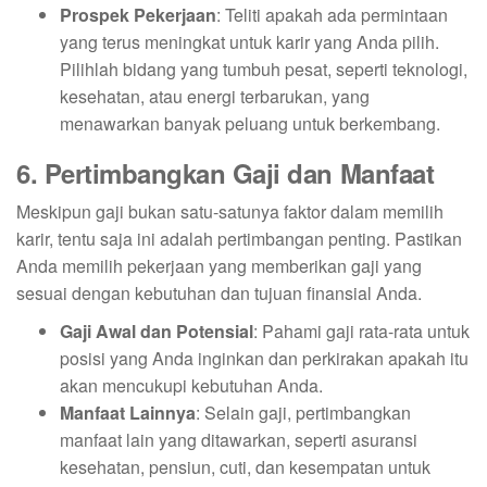
Prospek Pekerjaan
: Teliti apakah ada permintaan
yang terus meningkat untuk karir yang Anda pilih.
Pilihlah bidang yang tumbuh pesat, seperti teknologi,
kesehatan, atau energi terbarukan, yang
menawarkan banyak peluang untuk berkembang.
6. Pertimbangkan Gaji dan Manfaat
Meskipun gaji bukan satu-satunya faktor dalam memilih
karir, tentu saja ini adalah pertimbangan penting. Pastikan
Anda memilih pekerjaan yang memberikan gaji yang
sesuai dengan kebutuhan dan tujuan finansial Anda.
Gaji Awal dan Potensial
: Pahami gaji rata-rata untuk
posisi yang Anda inginkan dan perkirakan apakah itu
akan mencukupi kebutuhan Anda.
Manfaat Lainnya
: Selain gaji, pertimbangkan
manfaat lain yang ditawarkan, seperti asuransi
kesehatan, pensiun, cuti, dan kesempatan untuk