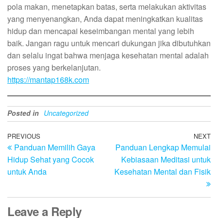
pola makan, menetapkan batas, serta melakukan aktivitas
yang menyenangkan, Anda dapat meningkatkan kualitas
hidup dan mencapai keseimbangan mental yang lebih
baik. Jangan ragu untuk mencari dukungan jika dibutuhkan
dan selalu ingat bahwa menjaga kesehatan mental adalah
proses yang berkelanjutan.
https://mantap168k.com
Posted in
Uncategorized
Post
Previous
PREVIOUS
NEXT
N
Panduan Memilih Gaya
Panduan Lengkap Memulai
Post
Po
navigation
Hidup Sehat yang Cocok
Kebiasaan Meditasi untuk
untuk Anda
Kesehatan Mental dan Fisik
Leave a Reply