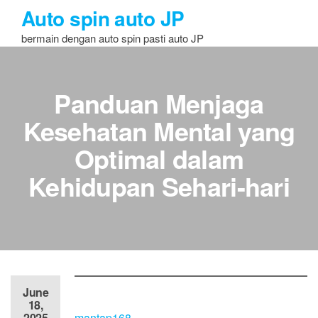
Skip
Auto spin auto JP
to
bermain dengan auto spin pasti auto JP
the
content
Panduan Menjaga
Kesehatan Mental yang
Optimal dalam
Kehidupan Sehari-hari
June
18,
2025
mantap168