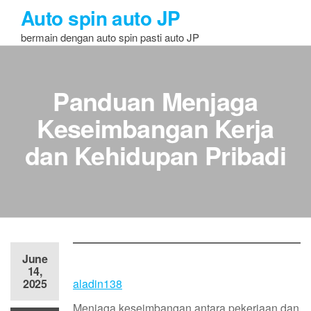
Skip
Auto spin auto JP
to
bermain dengan auto spin pasti auto JP
the
content
Panduan Menjaga
Keseimbangan Kerja
dan Kehidupan Pribadi
June
14,
2025
aladin138
Menjaga keseimbangan antara pekerjaan dan