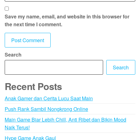
Save my name, email, and website in this browser for
the next time I comment.
Search
Search
Recent Posts
Anak Gamer dan Cerita Lucu Saat Main
Push Rank Sambil Nongkrong Online
Main Game Biar Lebih Chill, Anti Ribet dan Bikin Mood
Naik Terus!
Hype Game Anak Gaul