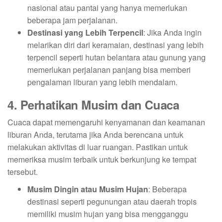
nasional atau pantai yang hanya memerlukan
beberapa jam perjalanan.
Destinasi yang Lebih Terpencil
: Jika Anda ingin
melarikan diri dari keramaian, destinasi yang lebih
terpencil seperti hutan belantara atau gunung yang
memerlukan perjalanan panjang bisa memberi
pengalaman liburan yang lebih mendalam.
4. Perhatikan Musim dan Cuaca
Cuaca dapat memengaruhi kenyamanan dan keamanan
liburan Anda, terutama jika Anda berencana untuk
melakukan aktivitas di luar ruangan. Pastikan untuk
memeriksa musim terbaik untuk berkunjung ke tempat
tersebut.
Musim Dingin atau Musim Hujan
: Beberapa
destinasi seperti pegunungan atau daerah tropis
memiliki musim hujan yang bisa mengganggu