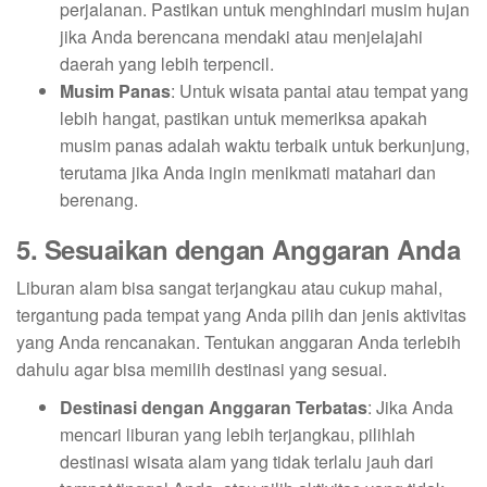
perjalanan. Pastikan untuk menghindari musim hujan
jika Anda berencana mendaki atau menjelajahi
daerah yang lebih terpencil.
Musim Panas
: Untuk wisata pantai atau tempat yang
lebih hangat, pastikan untuk memeriksa apakah
musim panas adalah waktu terbaik untuk berkunjung,
terutama jika Anda ingin menikmati matahari dan
berenang.
5. Sesuaikan dengan Anggaran Anda
Liburan alam bisa sangat terjangkau atau cukup mahal,
tergantung pada tempat yang Anda pilih dan jenis aktivitas
yang Anda rencanakan. Tentukan anggaran Anda terlebih
dahulu agar bisa memilih destinasi yang sesuai.
Destinasi dengan Anggaran Terbatas
: Jika Anda
mencari liburan yang lebih terjangkau, pilihlah
destinasi wisata alam yang tidak terlalu jauh dari