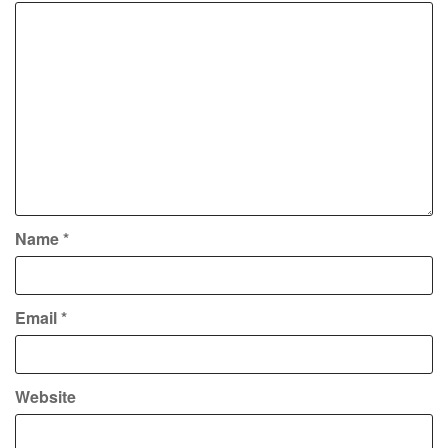
Name
*
Email
*
Website