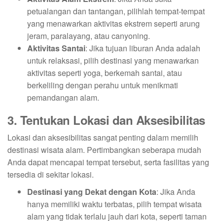
petualangan dan tantangan, pilihlah tempat-tempat
yang menawarkan aktivitas ekstrem seperti arung
jeram, paralayang, atau canyoning.
Aktivitas Santai
: Jika tujuan liburan Anda adalah
untuk relaksasi, pilih destinasi yang menawarkan
aktivitas seperti yoga, berkemah santai, atau
berkeliling dengan perahu untuk menikmati
pemandangan alam.
3. Tentukan Lokasi dan Aksesibilitas
Lokasi dan aksesibilitas sangat penting dalam memilih
destinasi wisata alam. Pertimbangkan seberapa mudah
Anda dapat mencapai tempat tersebut, serta fasilitas yang
tersedia di sekitar lokasi.
Destinasi yang Dekat dengan Kota
: Jika Anda
hanya memiliki waktu terbatas, pilih tempat wisata
alam yang tidak terlalu jauh dari kota, seperti taman