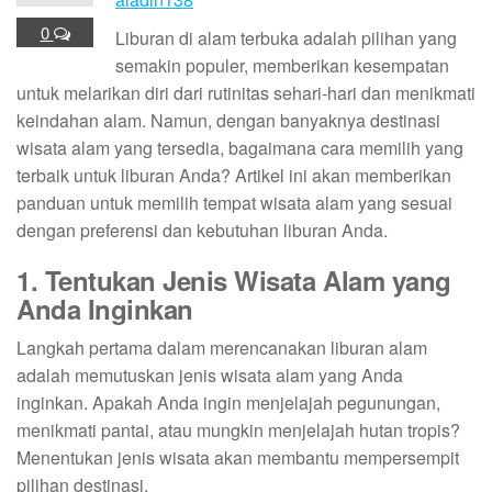
0
Liburan di alam terbuka adalah pilihan yang
semakin populer, memberikan kesempatan
untuk melarikan diri dari rutinitas sehari-hari dan menikmati
keindahan alam. Namun, dengan banyaknya destinasi
wisata alam yang tersedia, bagaimana cara memilih yang
terbaik untuk liburan Anda? Artikel ini akan memberikan
panduan untuk memilih tempat wisata alam yang sesuai
dengan preferensi dan kebutuhan liburan Anda.
1. Tentukan Jenis Wisata Alam yang
Anda Inginkan
Langkah pertama dalam merencanakan liburan alam
adalah memutuskan jenis wisata alam yang Anda
inginkan. Apakah Anda ingin menjelajah pegunungan,
menikmati pantai, atau mungkin menjelajah hutan tropis?
Menentukan jenis wisata akan membantu mempersempit
pilihan destinasi.