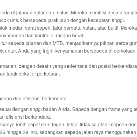
epeda di jalanan datar dan mulus. Mereka memiliki desain ramp
ocok untuk bersepeda jarak jauh dengan kecepatan tinggi.
uk medan berat seperti jalur berbatu, hutan, atau bukit. Mereka
enyamanan dan kontrol di medan berat.
itur sepeda jalanan dan MTB, menjadikannya pilihan serba gu
ocok untuk Anda yang ingin kenyamanan bersepeda di perkotaa
yamanan, dengan desain yang sederhana dan posisi berkendar
an jarak dekat di perkotaan.
anan dan efisiensi berkendara.
sesuai dengan tinggi badan Anda. Sepeda dengan frame yang te
n efisiensi berkendara.
asanya lebih cepat dan ringan, tetapi tidak se-stabil sepeda de
26 hingga 29 inci, sedangkan sepeda jalan raya menggunakan