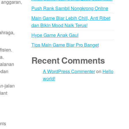
, anggaran,
Push Rank Sambil Nongkrong Online
Main Game Biar Lebih Chill, Anti Ribet
dan Bikin Mood Naik Terus!
ahraga,
Hype Game Anak Gaul
Tips Main Game Biar Pro Banget
isien.
a.
Recent Comments
jalanan
edan
A WordPress Commenter
on
Hello
world!
an-jalan
iant
nis