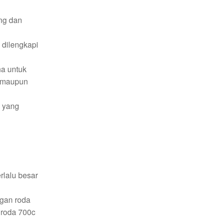
ing dan
 dilengkapi
na untuk
n maupun
a yang
rlalu besar
ngan roda
 roda 700c