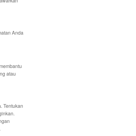
nawarkan
matan Anda
n membantu
ng atau
. Tentukan
ginkan.
engan
.