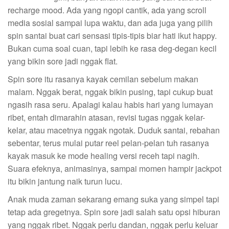
recharge mood. Ada yang ngopi cantik, ada yang scroll
media sosial sampai lupa waktu, dan ada juga yang pilih
spin santai buat cari sensasi tipis-tipis biar hati ikut happy.
Bukan cuma soal cuan, tapi lebih ke rasa deg-degan kecil
yang bikin sore jadi nggak flat.
Spin sore itu rasanya kayak cemilan sebelum makan
malam. Nggak berat, nggak bikin pusing, tapi cukup buat
ngasih rasa seru. Apalagi kalau habis hari yang lumayan
ribet, entah dimarahin atasan, revisi tugas nggak kelar-
kelar, atau macetnya nggak ngotak. Duduk santai, rebahan
sebentar, terus mulai putar reel pelan-pelan tuh rasanya
kayak masuk ke mode healing versi receh tapi nagih.
Suara efeknya, animasinya, sampai momen hampir jackpot
itu bikin jantung naik turun lucu.
Anak muda zaman sekarang emang suka yang simpel tapi
tetap ada gregetnya. Spin sore jadi salah satu opsi hiburan
yang nggak ribet. Nggak perlu dandan, nggak perlu keluar