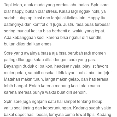
Tapi tetap, anak muda yang cerdas tahu batas. Spin sore
biar happy, bukan biar stress. Kalau lagi nggak hoki, ya
sudah, tutup aplikasi dan lanjut aktivitas lain. Happy itu
datangnya dari kontrol diri juga. Justru rasa puas terbesar
sering muncul ketika bisa berhenti di waktu yang tepat.
Ada kebanggaan kecil karena bisa ngatur diri sendiri,
bukan dikendalikan emosi.
Sore yang awalnya biasa aja bisa berubah jadi momen
paling ditunggu kalau diisi dengan cara yang pas.
Bayangin duduk di balkon, headset nyala, playlist favorit
muter pelan, sambil sesekali lirik layar lihat simbol berjejer.
Matahari makin turun, langit makin gelap, dan hati terasa
lebih hangat. Entah karena menang kecil atau cuma
karena merasa punya waktu buat diri sendiri.
Spin sore juga ngajarin satu hal simpel tentang hidup,
yaitu soal timing dan keberuntungan. Kadang sudah yakin
bakal dapet hasil besar, ternyata cuma lewat tipis. Kadang