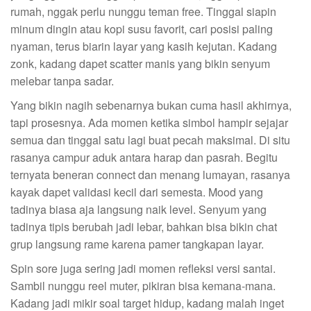
rumah, nggak perlu nunggu teman free. Tinggal siapin
minum dingin atau kopi susu favorit, cari posisi paling
nyaman, terus biarin layar yang kasih kejutan. Kadang
zonk, kadang dapet scatter manis yang bikin senyum
melebar tanpa sadar.
Yang bikin nagih sebenarnya bukan cuma hasil akhirnya,
tapi prosesnya. Ada momen ketika simbol hampir sejajar
semua dan tinggal satu lagi buat pecah maksimal. Di situ
rasanya campur aduk antara harap dan pasrah. Begitu
ternyata beneran connect dan menang lumayan, rasanya
kayak dapet validasi kecil dari semesta. Mood yang
tadinya biasa aja langsung naik level. Senyum yang
tadinya tipis berubah jadi lebar, bahkan bisa bikin chat
grup langsung rame karena pamer tangkapan layar.
Spin sore juga sering jadi momen refleksi versi santai.
Sambil nunggu reel muter, pikiran bisa kemana-mana.
Kadang jadi mikir soal target hidup, kadang malah inget