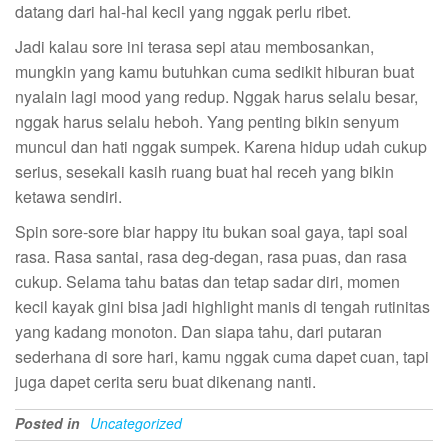
datang dari hal-hal kecil yang nggak perlu ribet.
Jadi kalau sore ini terasa sepi atau membosankan,
mungkin yang kamu butuhkan cuma sedikit hiburan buat
nyalain lagi mood yang redup. Nggak harus selalu besar,
nggak harus selalu heboh. Yang penting bikin senyum
muncul dan hati nggak sumpek. Karena hidup udah cukup
serius, sesekali kasih ruang buat hal receh yang bikin
ketawa sendiri.
Spin sore-sore biar happy itu bukan soal gaya, tapi soal
rasa. Rasa santai, rasa deg-degan, rasa puas, dan rasa
cukup. Selama tahu batas dan tetap sadar diri, momen
kecil kayak gini bisa jadi highlight manis di tengah rutinitas
yang kadang monoton. Dan siapa tahu, dari putaran
sederhana di sore hari, kamu nggak cuma dapet cuan, tapi
juga dapet cerita seru buat dikenang nanti.
Posted in
Uncategorized