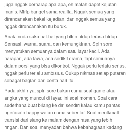
juga nggak berharap apa-apa, eh malah dapet kejutan
manis. Mirip banget sama realita. Nggak semua yang
direncanakan bakal kejadian, dan nggak semua yang
nggak direncanakan itu buruk.
Anak muda suka hal-hal yang bikin hidup terasa hidup.
Sensasi, warna, suara, dan kemungkinan. Spin sore
menyatukan semuanya dalam satu layar kecil. Ada
harapan, ada tawa, ada sedikit drama, tapi semuanya
dalam porsi yang bisa dikontrol. Nggak perlu terlalu serius,
nggak perlu terlalu ambisius. Cukup nikmati setiap putaran
sebagai bagian dari cerita hari itu.
Pada akhirnya, spin sore bukan cuma soal game atau
angka yang muncul di layar. Ini soal momen. Soal cara
sederhana buat bilang ke diri sendiri kalau kamu pantas
ngerasain happy walau cuma sebentar. Soal menikmati
transisi dari siang ke malam dengan rasa yang lebih
ringan. Dan soal menyadari bahwa kebahagiaan kadang