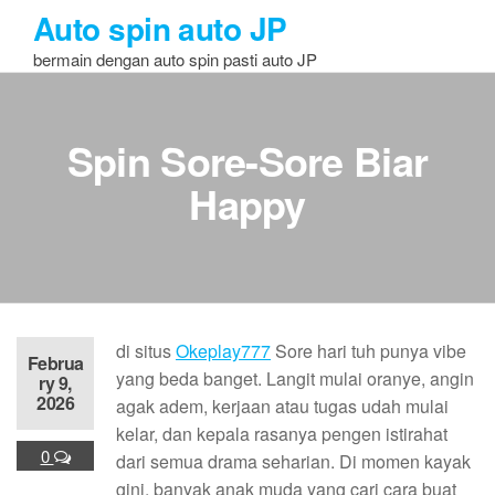
Skip
Auto spin auto JP
to
bermain dengan auto spin pasti auto JP
the
content
Spin Sore-Sore Biar
Happy
di situs
Okeplay777
Sore hari tuh punya vibe
Februa
yang beda banget. Langit mulai oranye, angin
ry 9,
2026
agak adem, kerjaan atau tugas udah mulai
kelar, dan kepala rasanya pengen istirahat
0
dari semua drama seharian. Di momen kayak
gini, banyak anak muda yang cari cara buat