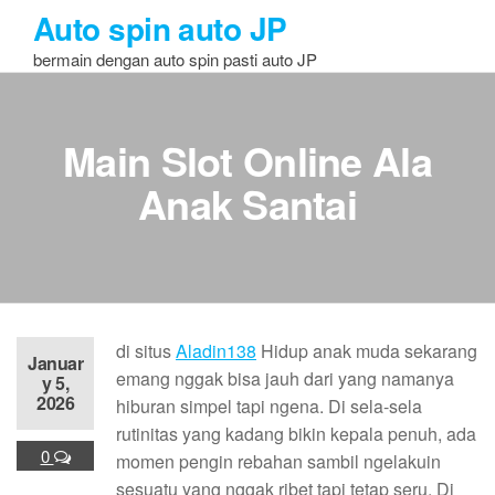
Skip
Auto spin auto JP
to
bermain dengan auto spin pasti auto JP
the
content
Main Slot Online Ala
Anak Santai
di situs
Aladin138
Hidup anak muda sekarang
Januar
emang nggak bisa jauh dari yang namanya
y 5,
2026
hiburan simpel tapi ngena. Di sela-sela
rutinitas yang kadang bikin kepala penuh, ada
0
momen pengin rebahan sambil ngelakuin
sesuatu yang nggak ribet tapi tetap seru. Di