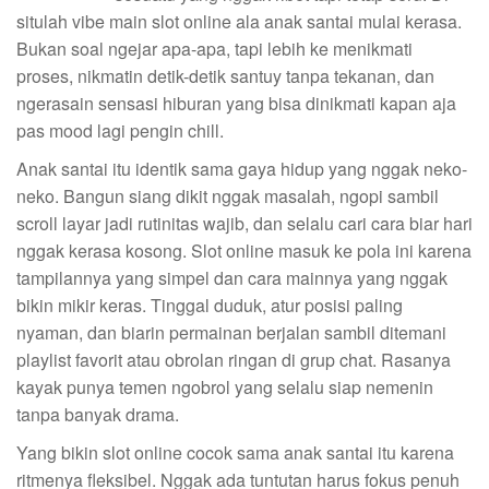
situlah vibe main slot online ala anak santai mulai kerasa.
Bukan soal ngejar apa-apa, tapi lebih ke menikmati
proses, nikmatin detik-detik santuy tanpa tekanan, dan
ngerasain sensasi hiburan yang bisa dinikmati kapan aja
pas mood lagi pengin chill.
Anak santai itu identik sama gaya hidup yang nggak neko-
neko. Bangun siang dikit nggak masalah, ngopi sambil
scroll layar jadi rutinitas wajib, dan selalu cari cara biar hari
nggak kerasa kosong. Slot online masuk ke pola ini karena
tampilannya yang simpel dan cara mainnya yang nggak
bikin mikir keras. Tinggal duduk, atur posisi paling
nyaman, dan biarin permainan berjalan sambil ditemani
playlist favorit atau obrolan ringan di grup chat. Rasanya
kayak punya temen ngobrol yang selalu siap nemenin
tanpa banyak drama.
Yang bikin slot online cocok sama anak santai itu karena
ritmenya fleksibel. Nggak ada tuntutan harus fokus penuh