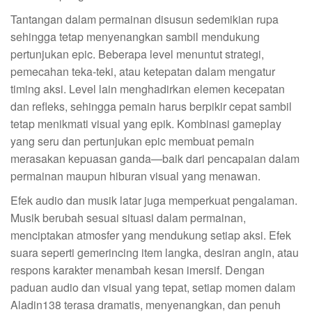
Tantangan dalam permainan disusun sedemikian rupa
sehingga tetap menyenangkan sambil mendukung
pertunjukan epic. Beberapa level menuntut strategi,
pemecahan teka-teki, atau ketepatan dalam mengatur
timing aksi. Level lain menghadirkan elemen kecepatan
dan refleks, sehingga pemain harus berpikir cepat sambil
tetap menikmati visual yang epik. Kombinasi gameplay
yang seru dan pertunjukan epic membuat pemain
merasakan kepuasan ganda—baik dari pencapaian dalam
permainan maupun hiburan visual yang menawan.
Efek audio dan musik latar juga memperkuat pengalaman.
Musik berubah sesuai situasi dalam permainan,
menciptakan atmosfer yang mendukung setiap aksi. Efek
suara seperti gemerincing item langka, desiran angin, atau
respons karakter menambah kesan imersif. Dengan
paduan audio dan visual yang tepat, setiap momen dalam
Aladin138 terasa dramatis, menyenangkan, dan penuh