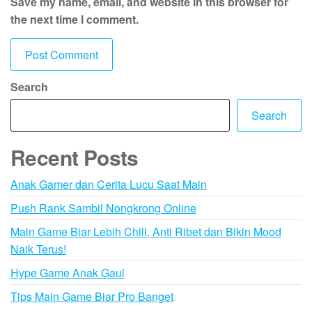
Save my name, email, and website in this browser for
the next time I comment.
Search
Search
Recent Posts
Anak Gamer dan Cerita Lucu Saat Main
Push Rank Sambil Nongkrong Online
Main Game Biar Lebih Chill, Anti Ribet dan Bikin Mood
Naik Terus!
Hype Game Anak Gaul
Tips Main Game Biar Pro Banget