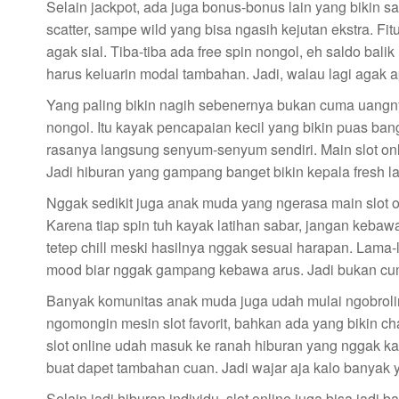
Selain jackpot, ada juga bonus-bonus lain yang bikin sal
scatter, sampe wild yang bisa ngasih kejutan ekstra. Fitu
agak sial. Tiba-tiba ada free spin nongol, eh saldo bal
harus keluarin modal tambahan. Jadi, walau lagi agak a
Yang paling bikin nagih sebenernya bukan cuma uangnya,
nongol. Itu kayak pencapaian kecil yang bikin puas ban
rasanya langsung senyum-senyum sendiri. Main slot onli
Jadi hiburan yang gampang banget bikin kepala fresh la
Nggak sedikit juga anak muda yang ngerasa main slot o
Karena tiap spin tuh kayak latihan sabar, jangan kebawa 
tetep chill meski hasilnya nggak sesuai harapan. Lama-l
mood biar nggak gampang kebawa arus. Jadi bukan cuma s
Banyak komunitas anak muda juga udah mulai ngobrolin 
ngomongin mesin slot favorit, bahkan ada yang bikin cha
slot online udah masuk ke ranah hiburan yang nggak ka
buat dapet tambahan cuan. Jadi wajar aja kalo banyak 
Selain jadi hiburan individu, slot online juga bisa jad