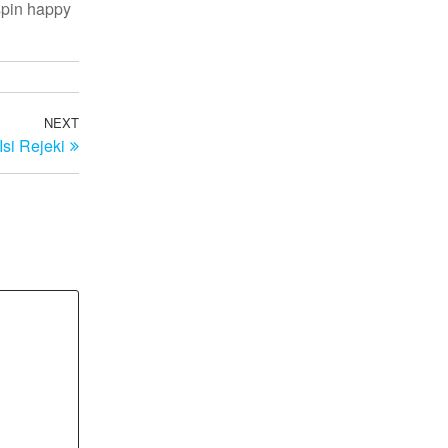
spin happy
NEXT
Next
si Rejeki
Post