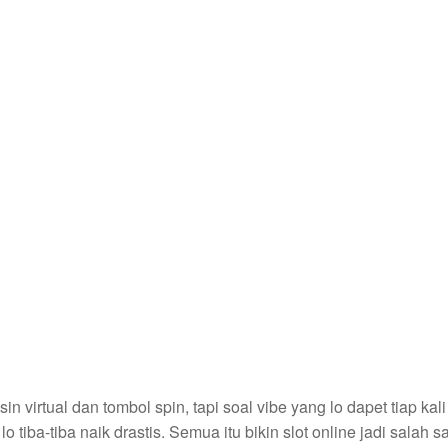
 virtual dan tombol spin, tapi soal vibe yang lo dapet tiap kali 
tiba-tiba naik drastis. Semua itu bikin slot online jadi salah s