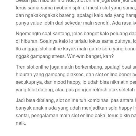
terus sama-sama nyobain spin di mesin slot yang sama
dan ngakak-ngakak bareng, apalagi kalo ada yang hampir j
punya value lebih dari sekedar main sendiri. Ada rasa
Ngomongin soal kantong, jelas banget kalo peluang da
di hiburan. Soalnya kalo lo terlalu fokus sama duitnya
itu anggap slot online kayak main game seru yang bonus
nggak gampang stress. Win-win banget, kan?
Tren slot online juga makin berkembang, apalagi buat a
hiburan yang gampang diakses, dan slot online bener-b
secukupnya, dan mood happy, lo udah bisa nikmatin per
yang telat dateng, atau pas pengen refresh otak setela
Jadi bisa dibilang, slot online tuh kombinasi pas antar
banyak anak muda yang udah menjadikan spin happy ini ba
santai, pengalaman main slot online bakal terus bikin 
naik.