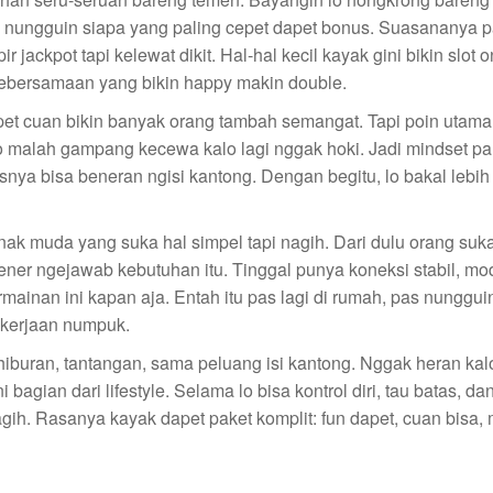
, nungguin siapa yang paling cepet dapet bonus. Suasananya p
ackpot tapi kelewat dikit. Hal-hal kecil kayak gini bikin slot o
 kebersamaan yang bikin happy makin double.
pet cuan bikin banyak orang tambah semangat. Tapi poin utama
, lo malah gampang kecewa kalo lagi nggak hoki. Jadi mindset pa
nya bisa beneran ngisi kantong. Dengan begitu, lo bakal lebih
nak muda yang suka hal simpel tapi nagih. Dari dulu orang suka
ener ngejawab kebutuhan itu. Tinggal punya koneksi stabil, mo
mainan ini kapan aja. Entah itu pas lagi di rumah, pas nunggui
h kerjaan numpuk.
a hiburan, tantangan, sama peluang isi kantong. Nggak heran ka
gian dari lifestyle. Selama lo bisa kontrol diri, tau batas, d
nagih. Rasanya kayak dapet paket komplit: fun dapet, cuan bisa