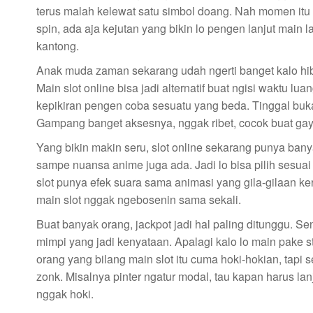
terus malah kelewat satu simbol doang. Nah momen itu y
spin, ada aja kejutan yang bikin lo pengen lanjut main
kantong.
Anak muda zaman sekarang udah ngerti banget kalo hibu
Main slot online bisa jadi alternatif buat ngisi waktu lua
kepikiran pengen coba sesuatu yang beda. Tinggal buka apl
Gampang banget aksesnya, nggak ribet, cocok buat ga
Yang bikin makin seru, slot online sekarang punya bany
sampe nuansa anime juga ada. Jadi lo bisa pilih sesua
slot punya efek suara sama animasi yang gila-gilaan ker
main slot nggak ngebosenin sama sekali.
Buat banyak orang, jackpot jadi hal paling ditunggu. Se
mimpi yang jadi kenyataan. Apalagi kalo lo main pake 
orang yang bilang main slot itu cuma hoki-hokian, tapi 
zonk. Misalnya pinter ngatur modal, tau kapan harus lan
nggak hoki.