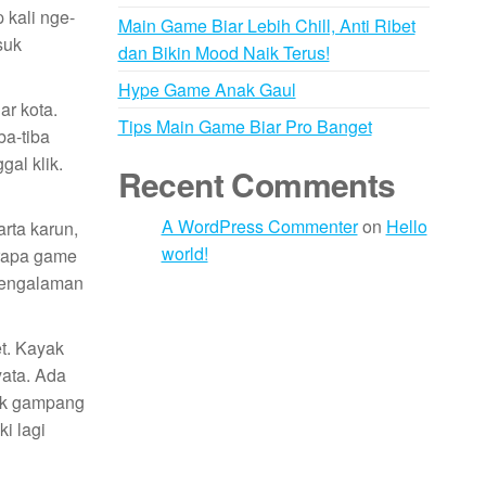
 kali nge-
Main Game Biar Lebih Chill, Anti Ribet
suk
dan Bikin Mood Naik Terus!
Hype Game Anak Gaul
ar kota.
Tips Main Game Biar Pro Banget
ba-tiba
gal klik.
Recent Comments
A WordPress Commenter
on
Hello
rta karun,
world!
erapa game
 pengalaman
et. Kayak
yata. Ada
gak gampang
i lagi